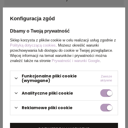
Materiał
poliester 190T
Konfiguracja zgód
Kraj
China
Dbamy o Twoją prywatność
pochodzenia
Sklep korzysta z plików cookie w celu realizacji usług zgodnie z
Polityką dotyczącą cookies
. Możesz określić warunki
Rozmiar
Złożona 120 x 100 mm |
przechowywania lub dostępu do cookie w Twojej przeglądarce.
Rozłożona: 485 x 420 mm
Więcej informacji na temat warunków i prywatności można
znaleźć także na stronie
Prywatność i warunki Google
.
Funkcjonalne pliki cookie
Zawsze
(wymagane)
aktywne
PAKOWANIE
Analityczne pliki cookie
Wymiary
0.650x0.400x0.400
kartonu
Reklamowe pliki cookie
zewnętrznego
(m)