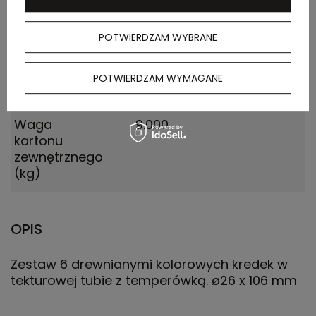
zewnętrznego
(m)
POTWIERDZAM WYBRANE
Ilość szt. w
25
kartonie
POTWIERDZAM WYMAGANE
wewnętrznym
Waga
9.000
kartonu
zewnętrznego
(kg)
OPIS
Zestaw 6 drewnianymi kolorowych kredek w
tekturowej tubie z temperówką. ø26 x 106 mm