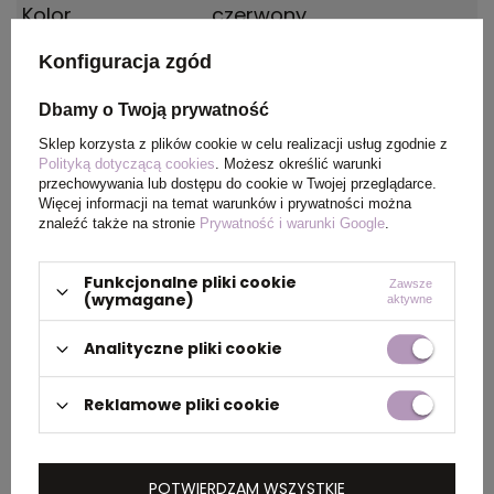
Kolor
czerwony
Konfiguracja zgód
Materiał
Karton i plastik
Dbamy o Twoją prywatność
Kraj
China
Sklep korzysta z plików cookie w celu realizacji usług zgodnie z
pochodzenia
Polityką dotyczącą cookies
. Możesz określić warunki
przechowywania lub dostępu do cookie w Twojej przeglądarce.
Więcej informacji na temat warunków i prywatności można
Certyfikat
Phthalates, EN71
znaleźć także na stronie
Prywatność i warunki Google
.
Rozmiar
ø26 x 103 mm
Funkcjonalne pliki cookie
Zawsze
(wymagane)
aktywne
Analityczne pliki cookie
PAKOWANIE
Reklamowe pliki cookie
Wymiary
0.440x0.310x0.240
kartonu
POTWIERDZAM WSZYSTKIE