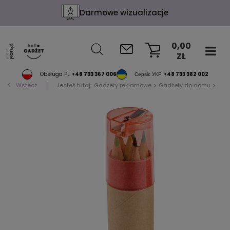
Darmowe wizualizacje
0,00
ZŁ
KOSZYK
Obsługa PL
+48 733 367 006
Сервіс УКР
+48 733 382 002
Wstecz
Jesteś tutaj:
Gadżety reklamowe
Gadżety do domu
Gadż