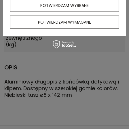
kartonie
POTWIERDZAM WYBRANE
wewnętrznym
POTWIERDZAM WYMAGANE
Waga
6.500
kartonu
zewnętrznego
(kg)
OPIS
Aluminiowy długopis z końcówką dotykową i
klipem. Dostępny w szerokiej gamie kolorów.
Niebieski tusz ø8 x 142 mm