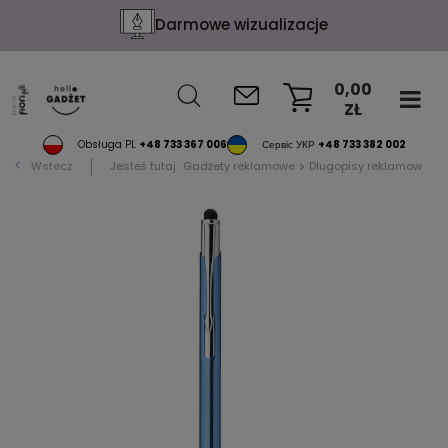
Darmowe wizualizacje
0,00
ZŁ
KOSZYK
Obsługa PL
+48 733 367 006
Сервіс УКР
+48 733 382 002
Wstecz
Jesteś tutaj:
Gadżety reklamowe
Długopisy reklamowe