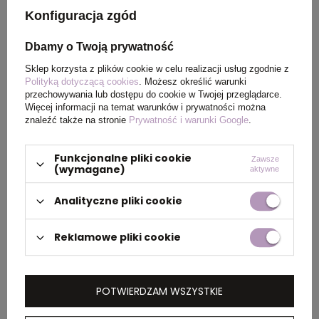
Konfiguracja zgód
Kraj
China
pochodzenia
Dbamy o Twoją prywatność
Sklep korzysta z plików cookie w celu realizacji usług zgodnie z
Certyfikat
MSDS
Polityką dotyczącą cookies
. Możesz określić warunki
przechowywania lub dostępu do cookie w Twojej przeglądarce.
Więcej informacji na temat warunków i prywatności można
Rozmiar
ø8 x 142 mm
znaleźć także na stronie
Prywatność i warunki Google
.
Funkcjonalne pliki cookie
Zawsze
(wymagane)
aktywne
PAKOWANIE
Analityczne pliki cookie
Wymiary
0.360x0.330x0.110
Reklamowe pliki cookie
kartonu
zewnętrznego
(m)
POTWIERDZAM WSZYSTKIE
Ilość szt. w
250