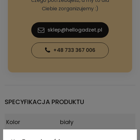
czego potrzebujesz, a my to dla
Ciebie zorganizujemy :)
sklep@hellogadzet.pl
+48 733 367 006
SPECYFIKACJA PRODUKTU
Kolor
biały
Materiał
aluminium