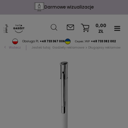
Darmowe wizualizacje
0,00
ZŁ
KOSZYK
Obsługa PL
+48 733 367 006
Сервіс УКР
+48 733 382 002
Wstecz
Jesteś tutaj:
Gadżety reklamowe
Długopisy reklamowe