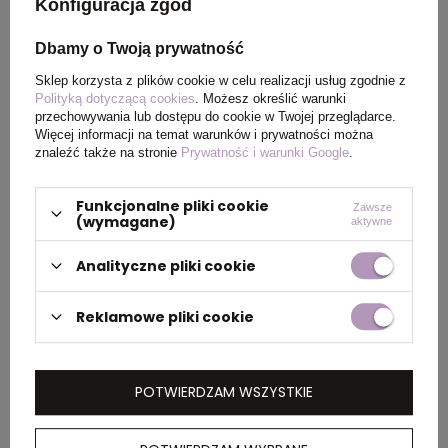
Konfiguracja zgód
Kraj
China
Dbamy o Twoją prywatność
pochodzenia
Sklep korzysta z plików cookie w celu realizacji usług zgodnie z
Polityką dotyczącą cookies
. Możesz określić warunki
przechowywania lub dostępu do cookie w Twojej przeglądarce.
Rozmiar
ø10 x 137 mm
Więcej informacji na temat warunków i prywatności można
znaleźć także na stronie
Prywatność i warunki Google
.
Funkcjonalne pliki cookie
Zawsze
PAKOWANIE
(wymagane)
aktywne
Analityczne pliki cookie
Wymiary
0.360x0.330x0.140
kartonu
Reklamowe pliki cookie
zewnętrznego
(m)
POTWIERDZAM WSZYSTKIE
Ilość szt. w
1
kartonie
wewnętrznym