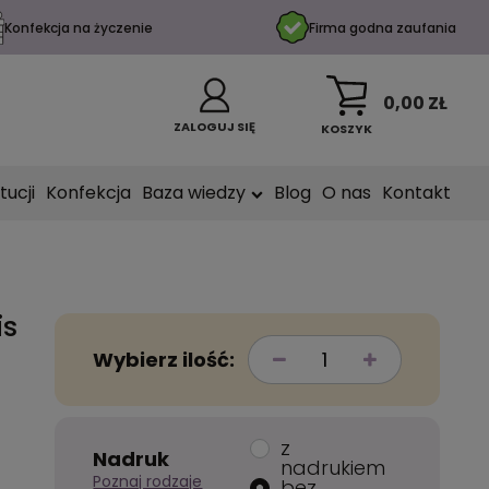
Konfekcja na życzenie
Firma godna zaufania
0,00 ZŁ
ZALOGUJ SIĘ
KOSZYK
tucji
Konfekcja
Baza wiedzy
Blog
O nas
Kontakt
is
Wybierz ilość:
z
Nadruk
nadrukiem
Poznaj rodzaje
bez