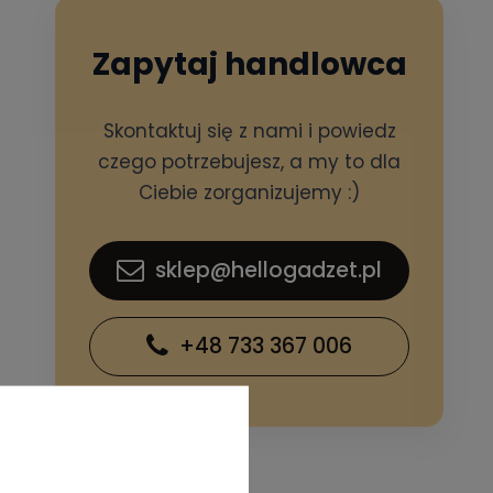
Zapytaj handlowca
Skontaktuj się z nami i powiedz
czego potrzebujesz, a my to dla
Ciebie zorganizujemy :)
sklep@hellogadzet.pl
+48 733 367 006