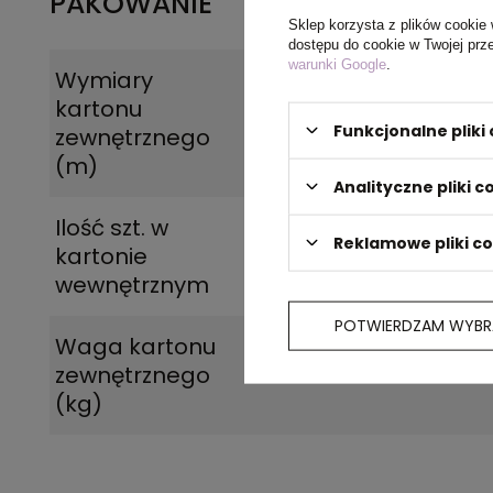
PAKOWANIE
Sklep korzysta z plików cookie 
dostępu do cookie w Twojej prz
warunki Google
.
Wymiary
0.425x0.320x0.180
kartonu
Funkcjonalne plik
zewnętrznego
(m)
Analityczne pliki c
Ilość szt. w
50
Reklamowe pliki c
kartonie
wewnętrznym
POTWIERDZAM WYBR
Waga kartonu
11.500
zewnętrznego
(kg)