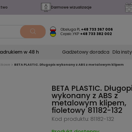
ztwo
Darmowe wizualizacje
Obsługa PL
+48 733 367 006
Сервіс УКР
+48 733 382 002
nadrukiem w 48 h
Gadżetowy doradca
Dla insty
tikowe
BETA PLASTIC. Długopis wykonany z ABS z metalowym klipem
BETA PLASTIC. Długop
wykonany z ABS z
metalowym klipem,
fioletowy
81182-132
Kod produktu: 81182-132
Produkt dostępny