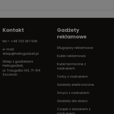
Kontakt
Gadżety
reklamowe
tel.>: +48 733 367 006
Długopisy reklamowe
e-mail:
sklep@hellogadzet.pl
Kubki reklamowe
Sklep z gadżetami
Kubki termiczne z
Hellogadżet
,
nadrukiem
ul. Traugutta 143
,
71-314
Szczecin
Torby z nadrukiem
Gadżety elektroniczne
Smycz z nadrukiem
Gadżety dla dzieci
Czapki z daszkiem z
nadrukiem