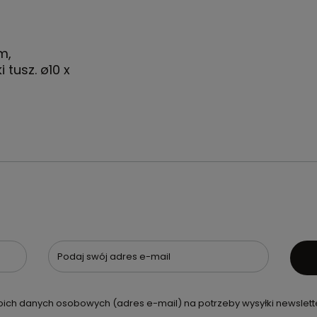
m,
 tusz. ø10 x
Podaj swój adres e-mail
ch danych osobowych (adres e-mail) na potrzeby wysyłki newslette