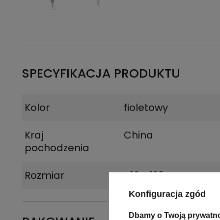
SPECYFIKACJA PRODUKTU
Kolor
fioletowy
Kraj
China
pochodzenia
Rozmiar
ø10 x 138 mm
Konfiguracja zgód
Dbamy o Twoją prywatn