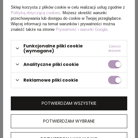
Wymiary
0.490x0.310x0.340
Sklep korzysta z plików cookie w celu realizacji usług zgodnie z
Polityką dotyczącą cookies
. Możesz określić warunki
kartonu
przechowywania lub dostępu do cookie w Twojej przeglądarce.
zewnętrznego
Więcej informacji na temat warunków i prywatności można
(m)
znaleźć także na stronie
Prywatność i warunki Google
.
Ilość szt. w
50
Funkcjonalne pliki cookie
Zawsze
(wymagane)
aktywne
kartonie
wewnętrznym
Analityczne pliki cookie
Waga
12.100
Reklamowe pliki cookie
kartonu
zewnętrznego
(kg)
POTWIERDZAM WSZYSTKIE
POTWIERDZAM WYBRANE
OPIS
Wodoodporne etui na telefon wykonane z