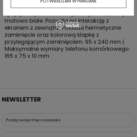
POTWIERDZAM WYMAGANE
PVC, z regulowanym paskiem i zamkiem
sprężynowym. Przezroczyste z przodu, a z tyłu
matowo białe. Pozwala na interakcję z
ekranem z zewnątrz. Posiada hermetyczne
zamknięcie oraz kolorową klapkę z
przylegającym zamknięciem. 95 x 240 mm |
Maksymalne wymiary telefonu komórkowego:
165 x 75 x 10 mm
NEWSLETTER
Podaj swoje imię i nazwisko