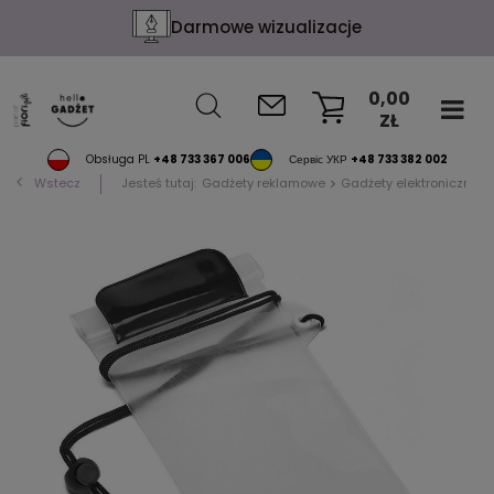
Darmowe wizualizacje
0,00
ZŁ
KOSZYK
Obsługa PL
+48 733 367 006
Сервіс УКР
+48 733 382 002
Wstecz
Jesteś tutaj:
Gadżety reklamowe
Gadżety elektroniczne