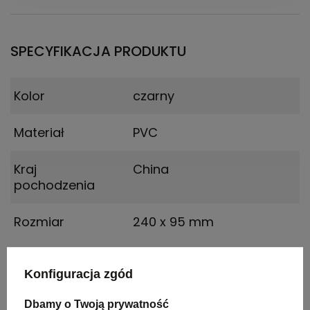
SPECYFIKACJA PRODUKTU
Kolor
czarny
Materiał
PVC
Kraj
China
pochodzenia
Rozmiar
240 x 95 mm
Konfiguracja zgód
PAKOWANIE
Dbamy o Twoją prywatność