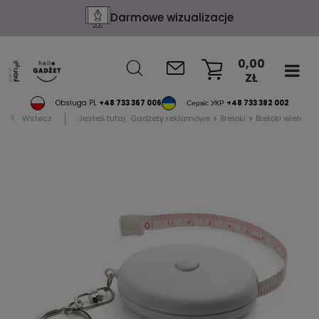
Darmowe wizualizacje
0,00
ZŁ
KOSZYK
Obsługa PL
+48 733 367 006
Сервіс УКР
+48 733 382 002
Wstecz
Jesteś tutaj:
Gadżety reklamowe
Breloki
Breloki wielofun