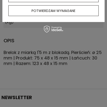
Waga
13.300
kartonu
POTWIERDZAM WYMAGANE
zewnętrznego
(kg)
OPIS
Brelok z miarką 1'5 m z blokadą. Pierścień: ø 25
mm | Produkt: 75 x 48 x 15 mm | Łańcuch: 30
mm | Razem: 123 x 48 x 15 mm
NEWSLETTER