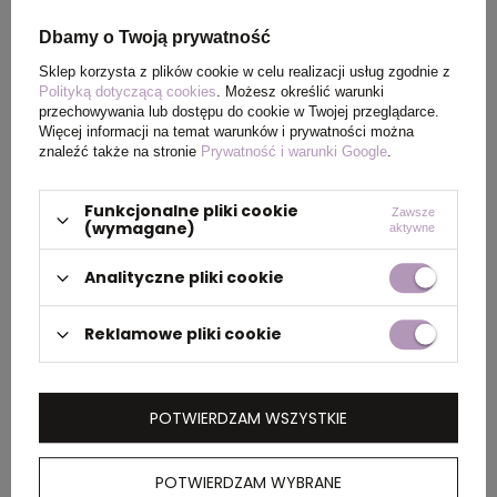
Dbamy o Twoją prywatność
Certyfikat
REACH
Sklep korzysta z plików cookie w celu realizacji usług zgodnie z
Polityką dotyczącą cookies
. Możesz określić warunki
Rozmiar
60 x 48 x 15 mm
przechowywania lub dostępu do cookie w Twojej przeglądarce.
Więcej informacji na temat warunków i prywatności można
znaleźć także na stronie
Prywatność i warunki Google
.
PAKOWANIE
Funkcjonalne pliki cookie
Zawsze
(wymagane)
aktywne
Wymiary
0.410x0.330x0.350
Analityczne pliki cookie
kartonu
zewnętrznego
Reklamowe pliki cookie
(m)
Ilość szt. w
50
POTWIERDZAM WSZYSTKIE
kartonie
wewnętrznym
POTWIERDZAM WYBRANE