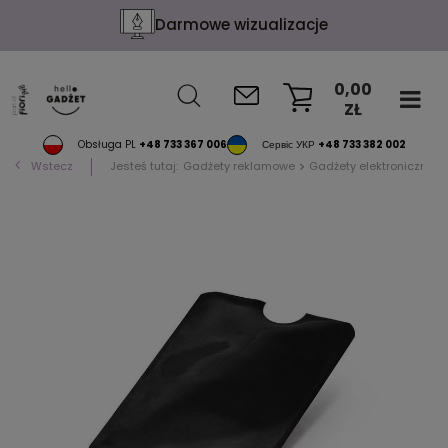
Darmowe wizualizacje
0,00
ZŁ
KOSZYK
Obsługa PL
+48 733 367 006
Сервіс УКР
+48 733 382 002
Wstecz
Jesteś tutaj:
Gadżety reklamowe
Gadżety elektroniczne