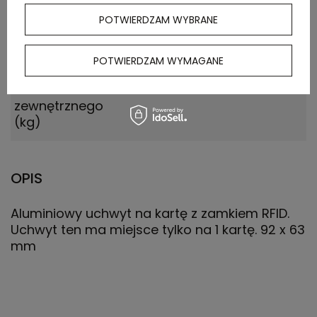
Ilość szt. w
2000
kartonie
POTWIERDZAM WYBRANE
wewnętrznym
POTWIERDZAM WYMAGANE
Waga
15.200
kartonu
zewnętrznego
(kg)
OPIS
Aluminiowy uchwyt na kartę z zamkiem RFID.
Uchwyt ten ma miejsce tylko na 1 kartę. 92 x 63
mm