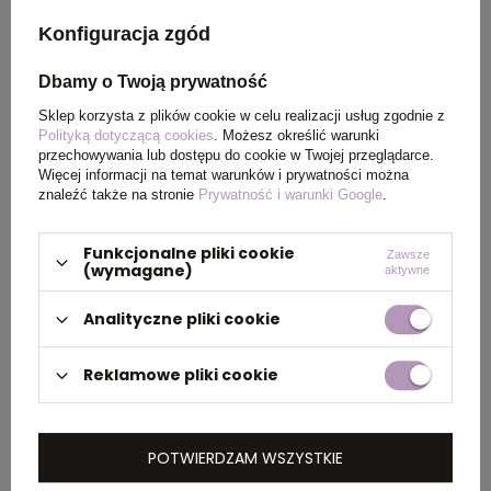
Konfiguracja zgód
Materiał
aluminium
Dbamy o Twoją prywatność
Kraj
China
Sklep korzysta z plików cookie w celu realizacji usług zgodnie z
pochodzenia
Polityką dotyczącą cookies
. Możesz określić warunki
przechowywania lub dostępu do cookie w Twojej przeglądarce.
Więcej informacji na temat warunków i prywatności można
Rozmiar
92 x 63 mm
znaleźć także na stronie
Prywatność i warunki Google
.
Funkcjonalne pliki cookie
Zawsze
(wymagane)
aktywne
PAKOWANIE
Analityczne pliki cookie
Wymiary
0.330x0.210x0.300
Reklamowe pliki cookie
kartonu
zewnętrznego
(m)
POTWIERDZAM WSZYSTKIE