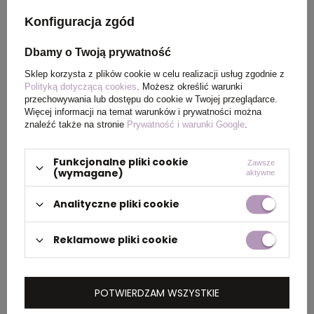
Konfiguracja zgód
Materiał
600D
Dbamy o Twoją prywatność
Kraj
China
Sklep korzysta z plików cookie w celu realizacji usług zgodnie z
pochodzenia
Polityką dotyczącą cookies
. Możesz określić warunki
przechowywania lub dostępu do cookie w Twojej przeglądarce.
Więcej informacji na temat warunków i prywatności można
Rozmiar
120 x 80 mm
znaleźć także na stronie
Prywatność i warunki Google
.
Funkcjonalne pliki cookie
Zawsze
(wymagane)
aktywne
PAKOWANIE
Analityczne pliki cookie
Wymiary
0.440x0.350x0.220
Reklamowe pliki cookie
kartonu
zewnętrznego
(m)
POTWIERDZAM WSZYSTKIE