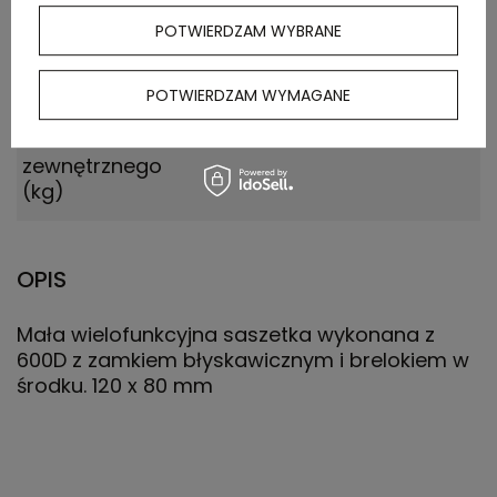
Ilość szt. w
250
kartonie
POTWIERDZAM WYBRANE
wewnętrznym
POTWIERDZAM WYMAGANE
Waga
8.450
kartonu
zewnętrznego
(kg)
OPIS
Mała wielofunkcyjna saszetka wykonana z
600D z zamkiem błyskawicznym i brelokiem w
środku. 120 x 80 mm