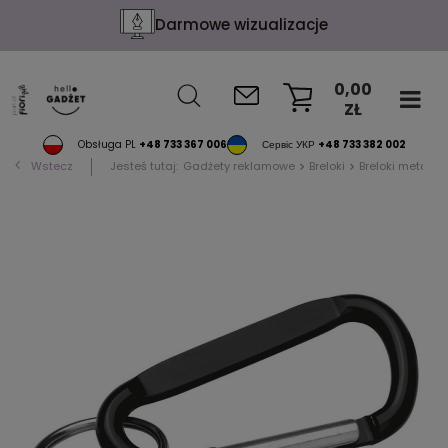
Darmowe wizualizacje
0,00
ZŁ
KOSZYK
Obsługa PL
+48 733 367 006
Сервіс УКР
+48 733 382 002
Wstecz
Jesteś tutaj:
Gadżety reklamowe
Breloki
Breloki metalo