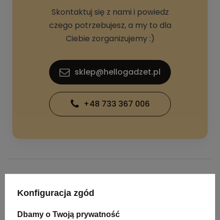
Skontaktuj się z nami i powiedz
czego potrzebujesz, a my to dla
Ciebie zorganizujemy :)
sklep@hellogadzet.pl
+48 733 367 006
SPECYFIKACJA PRODUKTU
Konfiguracja zgód
Dbamy o Twoją prywatność
Kolor
czarny