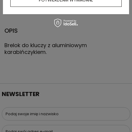
opakowaniu
POTWIERDZAM WYMAGANE
zbiorczym
OPIS
Brelok do kluczy z aluminiowym
karabińczykiem.
NEWSLETTER
Podaj swoje imię i nazwisko
Podaj swój adres e-mail