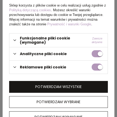
Sklep korzysta z plików cookie w celu realizacji usług zgodnie z
Polityką dotyczącą cookies
. Możesz określić warunki
Materiał
metal
przechowywania lub dostępu do cookie w Twojej przeglądarce.
Więcej informacji na temat warunków i prywatności można
znaleźć także na stronie
Prywatność i warunki Google
.
Kraj
Chiny
pochodzenia
Funkcjonalne pliki cookie
Zawsze
(wymagane)
aktywne
Rozmiar
5,5 x 3 cm
produktu
Analityczne pliki cookie
Rozmiar
7,5 x 3 x 0,5 cm
Reklamowe pliki cookie
Waga
0.012 kg
produktu
POTWIERDZAM WSZYSTKIE
(kg)
POTWIERDZAM WYBRANE
Ilość szt. w
1000
dużym