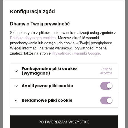
Kraj
Chiny
Konfiguracja zgód
pochodzenia
Dbamy o Twoją prywatność
Rozmiar
1,1 x 13,7 cm
Sklep korzysta z plików cookie w celu realizacji usług zgodnie z
produktu
Polityką dotyczącą cookies
. Możesz określić warunki
przechowywania lub dostępu do cookie w Twojej przeglądarce.
Więcej informacji na temat warunków i prywatności można
Rozmiar
1,1 x 13,7 cm
znaleźć także na stronie
Prywatność i warunki Google
.
Waga
0,07
Funkcjonalne pliki cookie
Zawsze
produktu
(wymagane)
aktywne
(kg)
Analityczne pliki cookie
Ilość szt. w
20
Reklamowe pliki cookie
dużym
opakowaniu
zbiorczym
POTWIERDZAM WSZYSTKIE