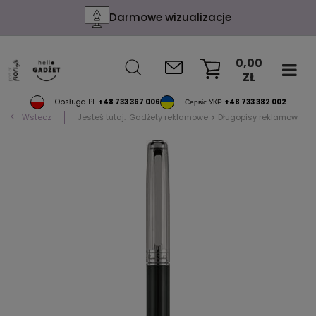
Darmowe wizualizacje
0,00
ZŁ
KOSZYK
Obsługa PL
+48 733 367 006
Сервіс УКР
+48 733 382 002
Wstecz
Jesteś tutaj:
Gadżety reklamowe
Długopisy reklamowe