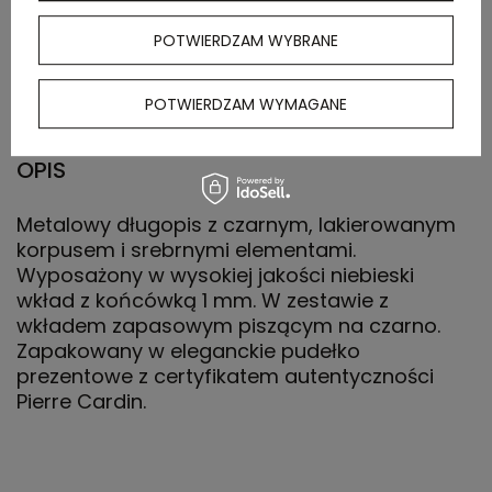
Wymiary
17,5 x 5,5 x 3,5
dużego
POTWIERDZAM WYBRANE
opakowania
zbiorczego
POTWIERDZAM WYMAGANE
OPIS
Metalowy długopis z czarnym, lakierowanym
korpusem i srebrnymi elementami.
Wyposażony w wysokiej jakości niebieski
wkład z końcówką 1 mm. W zestawie z
wkładem zapasowym piszącym na czarno.
Zapakowany w eleganckie pudełko
prezentowe z certyfikatem autentyczności
Pierre Cardin.