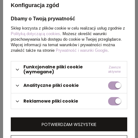
Konfiguracja zgód
Kraj
Chiny
pochodzenia
Dbamy o Twoją prywatność
Sklep korzysta z plików cookie w celu realizacji usług zgodnie z
Rozmiar
0,7 x 14 cm
Polityką dotyczącą cookies
. Możesz określić warunki
produktu
przechowywania lub dostępu do cookie w Twojej przeglądarce.
Więcej informacji na temat warunków i prywatności można
znaleźć także na stronie
Prywatność i warunki Google
.
Rozmiar
0,7 x 14 cm
Funkcjonalne pliki cookie
Zawsze
Waga
0,02
(wymagane)
aktywne
produktu
Analityczne pliki cookie
(kg)
Reklamowe pliki cookie
Ilość szt. w
60
dużym
opakowaniu
zbiorczym
POTWIERDZAM WSZYSTKIE