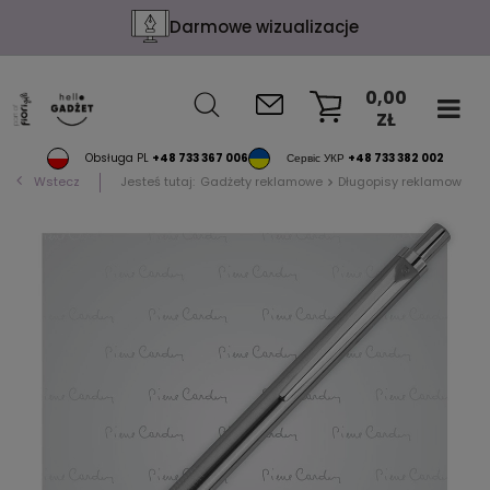
Darmowe wizualizacje
0,00
ZŁ
KOSZYK
Obsługa PL
+48 733 367 006
Сервіс УКР
+48 733 382 002
Wstecz
Jesteś tutaj:
Gadżety reklamowe
Długopisy reklamowe