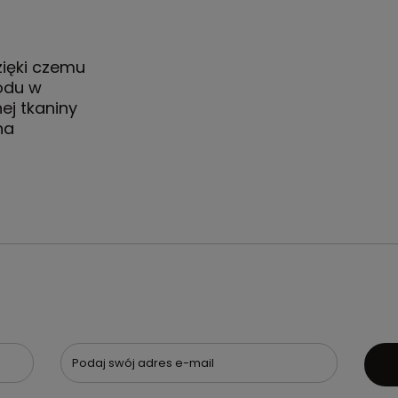
zięki czemu
odu w
ej tkaniny
na
Podaj swój adres e-mail