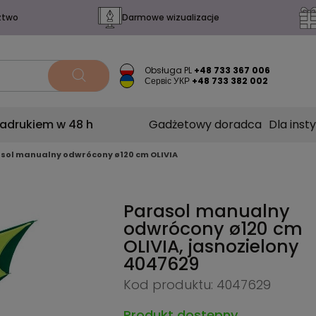
ztwo
Darmowe wizualizacje
Obsługa PL
+48 733 367 006
Сервіс УКР
+48 733 382 002
nadrukiem w 48 h
Gadżetowy doradca
Dla insty
sol manualny odwrócony ø120 cm OLIVIA
Parasol manualny
odwrócony ø120 cm
OLIVIA, jasnozielony
4047629
Kod produktu: 4047629
Produkt dostępny