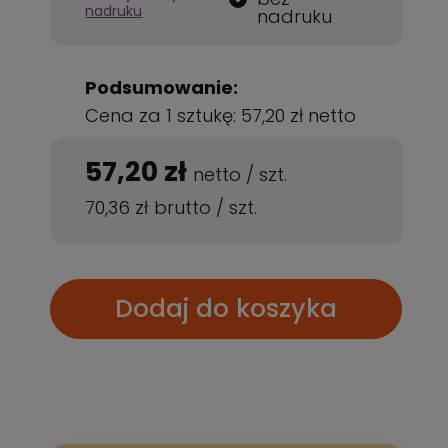
nadruku
nadruku
Podsumowanie:
Cena za 1 sztukę:
57,20 zł
netto
57,20 zł
netto
/
szt.
70,36 zł
brutto
/
szt.
Dodaj do koszyka