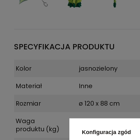
SPECYFIKACJA PRODUKTU
Kolor
jasnozielony
Materiał
Inne
Rozmiar
ø 120 x 88 cm
Waga
0,59
produktu (kg)
Konfiguracja zgód