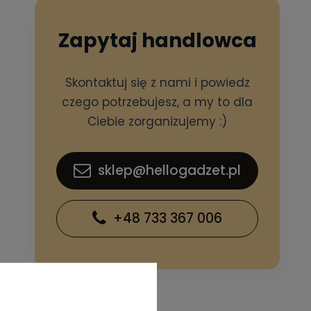
Zapytaj handlowca
Skontaktuj się z nami i powiedz
czego potrzebujesz, a my to dla
Ciebie zorganizujemy :)
sklep@hellogadzet.pl
+48 733 367 006