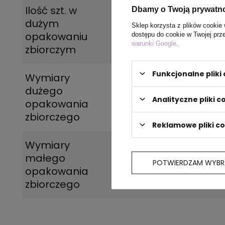
Ilość szt. w
36
Dbamy o Twoją prywatn
dużym
Sklep korzysta z plików cookie 
opakowaniu
dostępu do cookie w Twojej prz
warunki Google
.
zbiorczym
Funkcjonalne plik
Wymiary
27 x 89 x 30
dużego
Analityczne pliki c
opakowania
zbiorczego
Reklamowe pliki c
Wymiary
25 x 88.5 x 25
małego
POTWIERDZAM WYBR
opakowania
zbiorczego