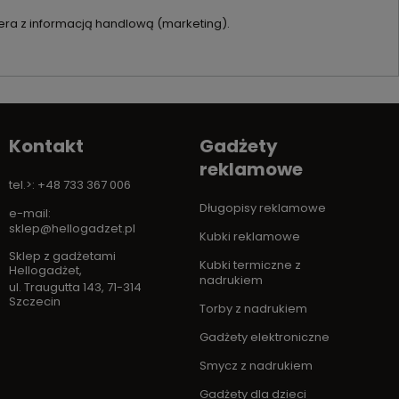
ra z informacją handlową (marketing).
Kontakt
Gadżety
reklamowe
tel.>: +48 733 367 006
Długopisy reklamowe
e-mail:
sklep@hellogadzet.pl
Kubki reklamowe
Sklep z gadżetami
Kubki termiczne z
Hellogadżet
,
nadrukiem
ul. Traugutta 143
,
71-314
Szczecin
Torby z nadrukiem
Gadżety elektroniczne
Smycz z nadrukiem
Gadżety dla dzieci