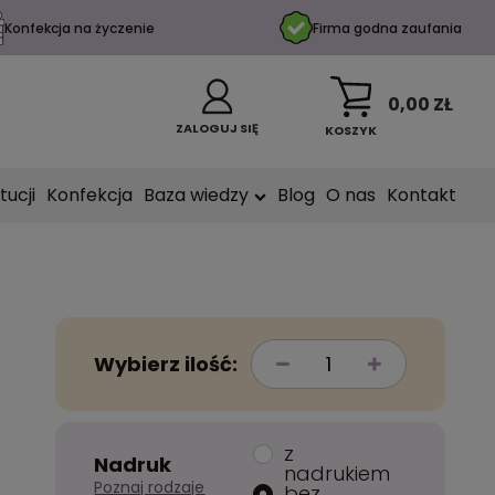
Konfekcja na życzenie
Firma godna zaufania
0,00 ZŁ
ZALOGUJ SIĘ
KOSZYK
tucji
Konfekcja
Baza wiedzy
Blog
O nas
Kontakt
Wybierz ilość:
z
Nadruk
nadrukiem
Poznaj rodzaje
bez