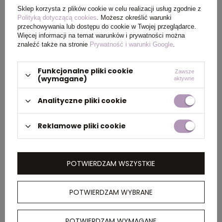
Sklep korzysta z plików cookie w celu realizacji usług zgodnie z
Polityką dotyczącą cookies
. Możesz określić warunki
przechowywania lub dostępu do cookie w Twojej przeglądarce.
PAKOWANIE
Więcej informacji na temat warunków i prywatności można
znaleźć także na stronie
Prywatność i warunki Google
.
Wymiary
45 x 68 x 32 cm
Funkcjonalne pliki cookie
Zawsze
(wymagane)
kartonu
aktywne
zewnętrznego
Analityczne pliki cookie
Waga
15 kg
Reklamowe pliki cookie
kartonu
zewnętrznego
POTWIERDZAM WSZYSTKIE
OPIS
POTWIERDZAM WYBRANE
Pięciopanelowa czapka Feniks ma haftowane
oczka dla lepszej wentylacji, dzięki czemu
POTWIERDZAM WYMAGANE