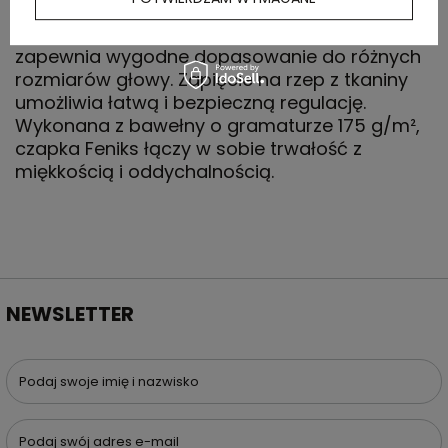
zachowasz chłód i świeżość podczas każdej
aktywności. Obwód głowy wynoszący 58 cm
zapewnia wygodne dopasowanie do różnych
rozmiarów głowy. Zapięcie na rzep z tkaniny
umożliwia łatwą i bezpieczną regulację.
Wykonana z bawełny o gramaturze 175 g/m²,
czapka Feniks łączy w sobie trwałość z
miękkością i oddychalnością.
NEWSLETTER
Podaj swoje imię i nazwisko
Podaj swój adres e-mail