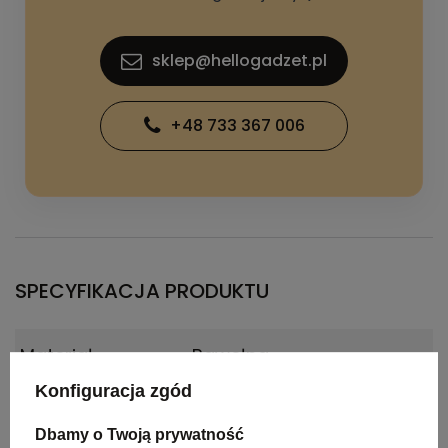
sklep@hellogadzet.pl
+48 733 367 006
SPECYFIKACJA PRODUKTU
Materiał
Bawełna.
Konfiguracja zgód
Kraj
Chiny
pochodzenia
Dbamy o Twoją prywatność