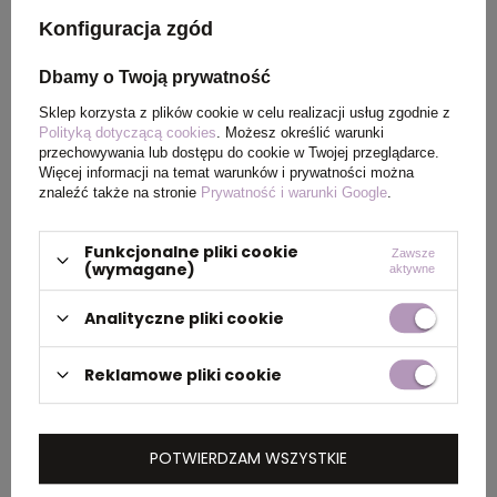
Konfiguracja zgód
Rozmiar
22,4 x Ø 7,35 cm
Dbamy o Twoją prywatność
Waga
84
Sklep korzysta z plików cookie w celu realizacji usług zgodnie z
Polityką dotyczącą cookies
. Możesz określić warunki
produktu (g)
przechowywania lub dostępu do cookie w Twojej przeglądarce.
Więcej informacji na temat warunków i prywatności można
znaleźć także na stronie
Prywatność i warunki Google
.
PAKOWANIE
Funkcjonalne pliki cookie
Zawsze
(wymagane)
aktywne
Wymiary
49 x 50 x 40 cm
Analityczne pliki cookie
kartonu
zewnętrznego
Reklamowe pliki cookie
Waga
6,2 kg
kartonu
POTWIERDZAM WSZYSTKIE
zewnętrznego