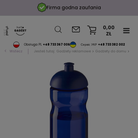
Firma godna zaufania
0,00
ZŁ
KOSZYK
Obsługa PL
+48 733 367 006
Сервіс УКР
+48 733 382 002
Wstecz
Jesteś tutaj:
Gadżety reklamowe
Gadżety do domu
Akc