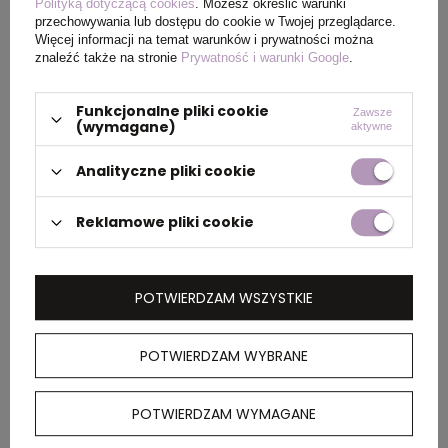
Polityką dotyczącą cookies
. Możesz określić warunki
przechowywania lub dostępu do cookie w Twojej przeglądarce.
Waga
57
Więcej informacji na temat warunków i prywatności można
produktu (g)
znaleźć także na stronie
Prywatność i warunki Google
.
Funkcjonalne pliki cookie
Zawsze
(wymagane)
aktywne
PAKOWANIE
Analityczne pliki cookie
Wymiary
52 x 36 x 40 cm
Reklamowe pliki cookie
kartonu
zewnętrznego
POTWIERDZAM WSZYSTKIE
Waga
7 kg
kartonu
zewnętrznego
POTWIERDZAM WYBRANE
POTWIERDZAM WYMAGANE
OPIS