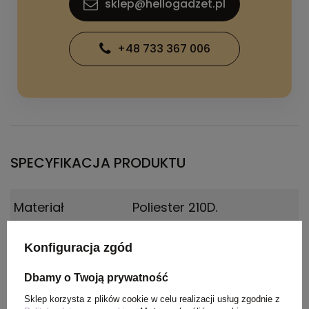
sklep@hellogadzet.pl
+48 733 367 006
SPECYFIKACJA PRODUKTU
Materiał
Poliester 210D.
Kraj
Chiny
Konfiguracja zgód
pochodzenia
Dbamy o Twoją prywatność
Rozmiar
20,3 x 15,2 x 15,2 cm
Sklep korzysta z plików cookie w celu realizacji usług zgodnie z