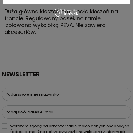
Duża główna kieszeń oraz mała kieszeń na
froncie. Regulowany pasek na ramię.
Izolowana wyściółką PEVA. Nie zawiera
akcesoriów.
NEWSLETTER
Podaj swoje imię i nazwisko
Podaj swój adres e-mail
Wyrażam zgodę na przetwarzanie moich danych osobowych
(adres e-mail) na potrzeby wysyłki newslettera z informacją