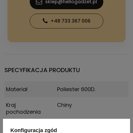
sklep@hellogadzet.pl
+48 733 367 006
SPECYFIKACJA PRODUKTU
Materiał
Poliester 600D.
Kraj
Chiny
pochodzenia
Rozmiar
30 x 20 x 24,5 cm
Konfiguracja zgód