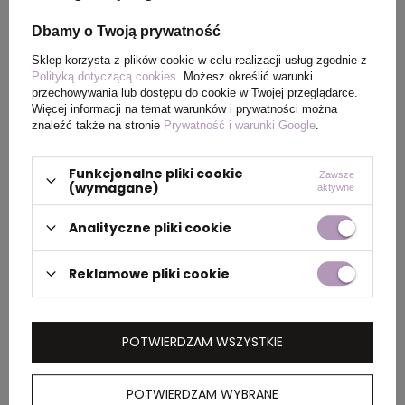
Waga
263
Dbamy o Twoją prywatność
produktu (g)
Sklep korzysta z plików cookie w celu realizacji usług zgodnie z
Polityką dotyczącą cookies
. Możesz określić warunki
przechowywania lub dostępu do cookie w Twojej przeglądarce.
Więcej informacji na temat warunków i prywatności można
znaleźć także na stronie
Prywatność i warunki Google
.
PAKOWANIE
Funkcjonalne pliki cookie
Zawsze
(wymagane)
Wymiary
32 x 46 x 57 cm
aktywne
kartonu
Analityczne pliki cookie
zewnętrznego
Reklamowe pliki cookie
Waga
8 kg
kartonu
zewnętrznego
POTWIERDZAM WSZYSTKIE
OPIS
POTWIERDZAM WYBRANE