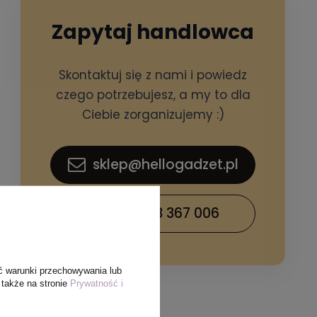
Zapytaj handlowca
Skontaktuj się z nami i powiedz
czego potrzebujesz, a my to dla
Ciebie zorganizujemy :)
sklep@hellogadzet.pl
+48 733 367 006
ć warunki przechowywania lub
 także na stronie
Prywatność i