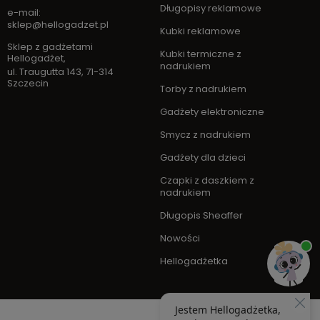
Długopisy reklamowe
e-mail:
sklep@hellogadzet.pl
Kubki reklamowe
Sklep z gadżetami
Kubki termiczne z
Hellogadżet
,
nadrukiem
ul. Traugutta 143
,
71-314
Szczecin
Torby z nadrukiem
Gadżety elektroniczne
Smycz z nadrukiem
Gadżety dla dzieci
Czapki z daszkiem z
nadrukiem
Długopis Sheaffer
Nowości
Hellogadżetka