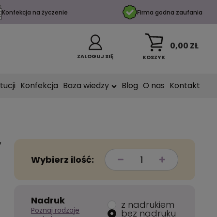
Konfekcja na życzenie
Firma godna zaufania
0,00 ZŁ
ZALOGUJ SIĘ
KOSZYK
tucji
Konfekcja
Baza wiedzy
Blog
O nas
Kontakt
y
Wybierz ilość:
Nadruk
z nadrukiem
Poznaj rodzaje
bez nadruku