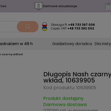
ztwo
Darmowe wizualizacje
Obsługa PL
+48 733 367 006
Сервіс УКР
+48 733 382 002
nadrukiem w 48 h
Gadżetowy doradca
Dla insty
h czarny wkład
Długopis Nash czarn
wkład,
10639905
Kod produktu: 10639905
Produkt dostępny
Darmowa dostawa
275200 szt.
w magazynie