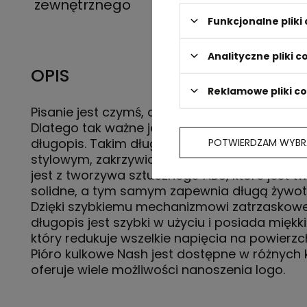
zewnętrznego
Funkcjonalne plik
Analityczne pliki c
OPIS
Reklamowe pliki c
Pisanie jest czymś, co ludzie robią prawie cod
Dlatego tak ważne jest, aby mieć do tego n
długopis. Takim długopisem jest Nash ballpoi
POTWIERDZAM WYBR
stylowym, zakrzywionym designie. Długopis
jest z tworzywa sztucznego ABS, które jest tw
solidne, a tym samym zapewnia długą żywot
Dzięki szybkiemu mechanizmowi zatrzaskow
długopis jest szybki w użyciu i posiada miękk
który redukuje wszelkie napięcia na powierzch
Pióro kulkowe Nash jest dostępne w różnych 
oferuje wiele możliwości nanoszenia logo.