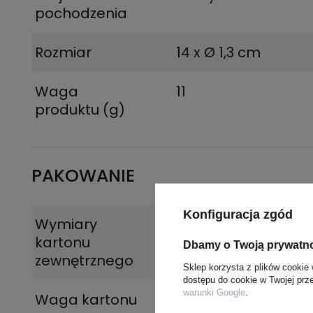
pochodzenia
Rozmiar
14 x Ø 1,3 cm
Waga
11
produktu (g)
PAKOWANIE
Konfiguracja zgód
Wymiary
16 x 53 x 20 cm
kartonu
Dbamy o Twoją prywatn
zewnętrznego
Sklep korzysta z plików cookie 
dostępu do cookie w Twojej prz
warunki Google
.
Waga kartonu
6 kg