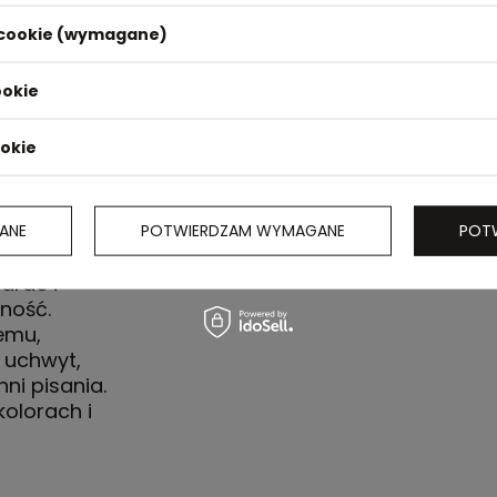
i cookie (wymagane)
ookie
ookie
ziennie.
iezawodny
nt o
ANE
POTWIERDZAM WYMAGANE
POT
 wykonany
arde i
ność.
emu,
i uchwyt,
ni pisania.
kolorach i