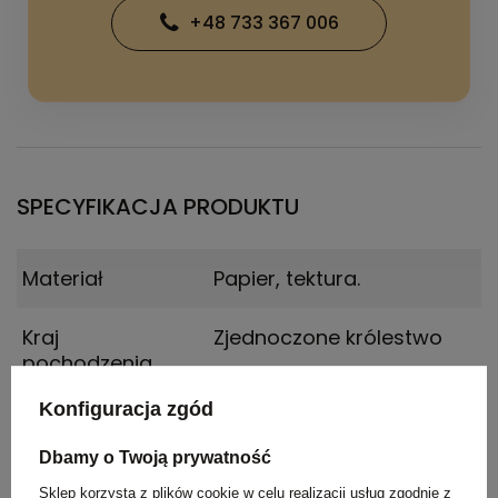
+48 733 367 006
SPECYFIKACJA PRODUKTU
Materiał
Papier, tektura.
Kraj
Zjednoczone królestwo
pochodzenia
Konfiguracja zgód
Rozmiar
29,7 x 21 x 0,5 cm
,
29,7 x 21
x 0,3 cm
Dbamy o Twoją prywatność
Sklep korzysta z plików cookie w celu realizacji usług zgodnie z