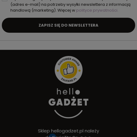
(adres e-mail) na potrzeby wysyłki newslettera z informacją
handlową (marketing). Więcej w
polityce prywatności.
ZAPISZ SIĘ DO NEWSLETTERA
Sklep hellogadzet.pl należy