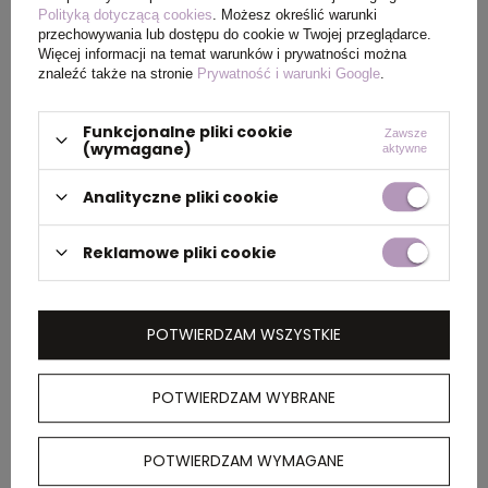
Waga
250
,
125
Polityką dotyczącą cookies
. Możesz określić warunki
produktu (g)
przechowywania lub dostępu do cookie w Twojej przeglądarce.
Więcej informacji na temat warunków i prywatności można
znaleźć także na stronie
Prywatność i warunki Google
.
PAKOWANIE
Funkcjonalne pliki cookie
Zawsze
(wymagane)
aktywne
Analityczne pliki cookie
Wymiary
46 x 31 x 25 cm
kartonu
zewnętrznego
Reklamowe pliki cookie
Waga
21,4 kg
kartonu
POTWIERDZAM WSZYSTKIE
zewnętrznego
POTWIERDZAM WYBRANE
OPIS
POTWIERDZAM WYMAGANE