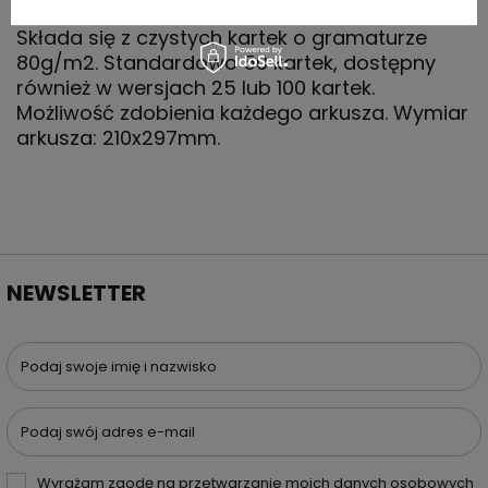
Biały notatnik Desk-Mate® w formacie A4
Składa się z czystych kartek o gramaturze
80g/m2. Standardowo 50 kartek, dostępny
również w wersjach 25 lub 100 kartek.
Możliwość zdobienia każdego arkusza. Wymiar
arkusza: 210x297mm.
NEWSLETTER
Podaj swoje imię i nazwisko
Podaj swój adres e-mail
Wyrażam zgodę na przetwarzanie moich danych osobowych