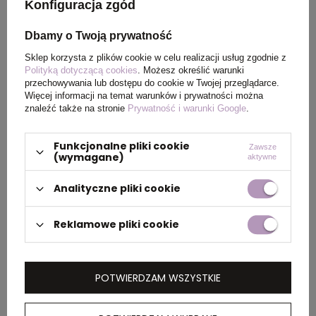
Konfiguracja zgód
Rozmiar
Ø90 x 55 cm
Dbamy o Twoją prywatność
Waga
394
Sklep korzysta z plików cookie w celu realizacji usług zgodnie z
Polityką dotyczącą cookies
. Możesz określić warunki
produktu (g)
przechowywania lub dostępu do cookie w Twojej przeglądarce.
Więcej informacji na temat warunków i prywatności można
znaleźć także na stronie
Prywatność i warunki Google
.
PAKOWANIE
Funkcjonalne pliki cookie
Zawsze
(wymagane)
aktywne
Ilość szt. w
12
Analityczne pliki cookie
kartonie
wewnętrznym
Reklamowe pliki cookie
Wymiary
30 x 30 x 32 cm
kartonu
POTWIERDZAM WSZYSTKIE
zewnętrznego