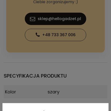
Ciebie zorganizujemy :)
sklep@hellogadzet.pl
+48 733 367 006
SPECYFIKACJA PRODUKTU
Kolor
szary
Materiał
metal, pongee 190T