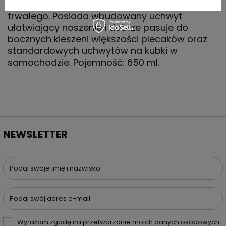
pochodzącej z recyklingu, materiału lekkiego i
trwałego. Posiada wbudowany uchwyt
ułatwiający noszenie i dobrze pasuje do
bocznych kieszeni większości plecaków oraz
standardowych uchwytów na kubki w
samochodzie. Pojemność: 650 ml.
NEWSLETTER
Podaj swoje imię i nazwisko
Podaj swój adres e-mail
Wyrażam zgodę na przetwarzanie moich danych osobowych