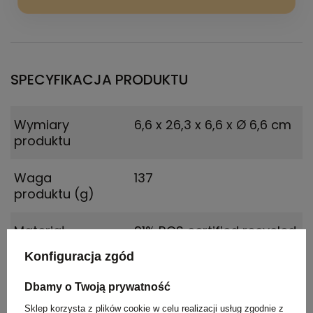
SPECYFIKACJA PRODUKTU
Wymiary
6,6 x 26,3 x 6,6 x Ø 6,6 cm
produktu
Waga
137
produktu (g)
Materiał
91% RCS certified recycled
stainless steel, 10%
Konfiguracja zgód
Polipropylen
Dbamy o Twoją prywatność
Kolor
pomarańczowy
Sklep korzysta z plików cookie w celu realizacji usług zgodnie z