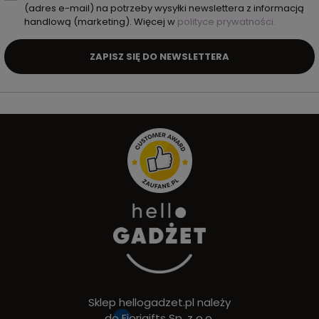
(adres e-mail) na potrzeby wysyłki newslettera z informacją
handlową (marketing). Więcej w
polityce prywatności.
ZAPISZ SIĘ DO NEWSLETTERA
Sklep hellogadzet.pl należy
do
Fiorigifts Sp. z o.o.