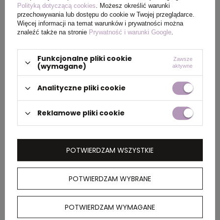
Polityką dotyczącą cookies
. Możesz określić warunki
przechowywania lub dostępu do cookie w Twojej przeglądarce.
Więcej informacji na temat warunków i prywatności można
znaleźć także na stronie
Prywatność i warunki Google
.
PAKOWANIE
Funkcjonalne pliki cookie
Zawsze
Wymiary
68 x 35 x 28 cm
(wymagane)
aktywne
kartonu
Analityczne pliki cookie
zewnętrznego
Reklamowe pliki cookie
Waga
8 kg
kartonu
zewnętrznego
POTWIERDZAM WSZYSTKIE
OPIS
POTWIERDZAM WYBRANE
Jednościenna butelka na wodę Sky wykonana
POTWIERDZAM WYMAGANE
z certyfikowanej przez RCS stali nierdzewnej