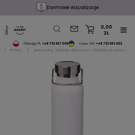
Darmowe wizualizacje
0,00
ZŁ
KOSZYK
Obsługa PL
+48 733 367 006
Сервіс УКР
+48 733 382 002
Wstecz
Jesteś tutaj:
Gadżety reklamowe
Gadżety do domu
Bute