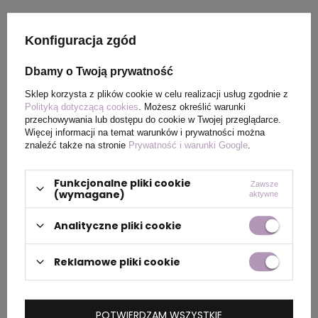
Wymiary
7,3 x 26,95 x 7,3 x Ø 7,3
Konfiguracja zgód
produktu
cm
Dbamy o Twoją prywatność
Waga
379
Sklep korzysta z plików cookie w celu realizacji usług zgodnie z
produktu (g)
Polityką dotyczącą cookies
. Możesz określić warunki
przechowywania lub dostępu do cookie w Twojej przeglądarce.
Więcej informacji na temat warunków i prywatności można
Materiał
Recycled stainless steel
znaleźć także na stronie
Prywatność i warunki Google
.
Kolor
biały
Funkcjonalne pliki cookie
Zawsze
(wymagane)
aktywne
Analityczne pliki cookie
PAKOWANIE
Reklamowe pliki cookie
Wymiary
40 x 40 x 29,5 cm
kartonu
POTWIERDZAM WSZYSTKIE