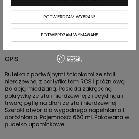
zewnętrznego
POTWIERDZAM WYBRANE
Waga
11,1 kg
kartonu
zewnętrznego
POTWIERDZAM WYMAGANE
OPIS
Butelka z podwójnymi ściankami ze stali
nierdzewnej z certyfikatem RCS i próżniową
izolacją miedzianą. Posiada zakręcaną
pokrywkę ze stali nierdzewnej z recyklingu i
trwałą pętlę na dłoń ze stali nierdzewnej.
Szeroki otwór dla wygodnego napełniania i
opróżniania. Pojemność: 650 ml. Pakowana w
pudełko upominkowe.