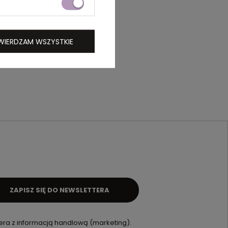
WIERDZAM WSZYSTKIE
ZAPISZ SIĘ DO NEWSLETTERA
ra z informacją handlową (marketing).