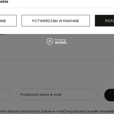
ookie
ANE
POTWIERDZAM WYMAGANE
POT
,
ch.
Podaj swój adres e-mail
ch danych osobowych (adres e-mail) na potrzeby wysyłki newslette