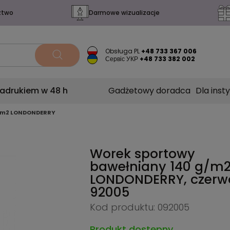
ztwo
Darmowe wizualizacje
Obsługa PL
+48 733 367 006
Сервіс УКР
+48 733 382 002
nadrukiem w 48 h
Gadżetowy doradca
Dla insty
g/m2 LONDONDERRY
Worek sportowy
bawełniany 140 g/m
LONDONDERRY, czerw
92005
Kod produktu: 092005
Produkt dostępny