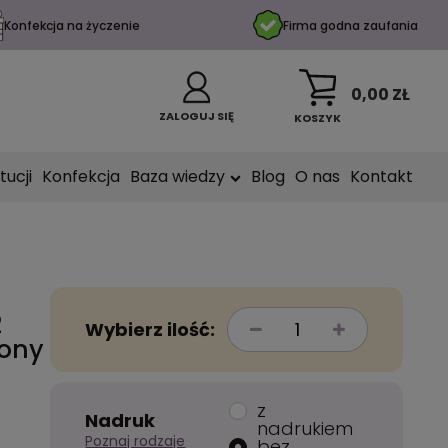
Konfekcja na życzenie
Firma godna zaufania
0,00 ZŁ
ZALOGUJ SIĘ
KOSZYK
tucji
Konfekcja
Baza wiedzy
Blog
O nas
Kontakt
2
Wybierz ilość:
ony
z
Nadruk
nadrukiem
Poznaj rodzaje
bez