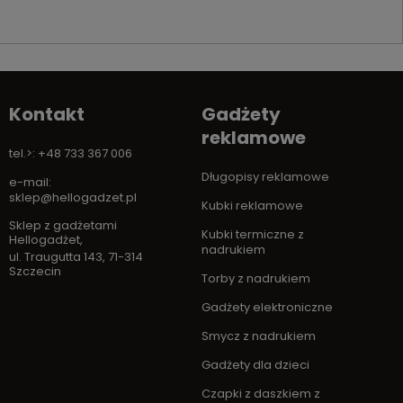
Kontakt
Gadżety
reklamowe
tel.>: +48 733 367 006
Długopisy reklamowe
e-mail:
sklep@hellogadzet.pl
Kubki reklamowe
Sklep z gadżetami
Kubki termiczne z
Hellogadżet
,
nadrukiem
ul. Traugutta 143
,
71-314
Szczecin
Torby z nadrukiem
Gadżety elektroniczne
Smycz z nadrukiem
Gadżety dla dzieci
Czapki z daszkiem z