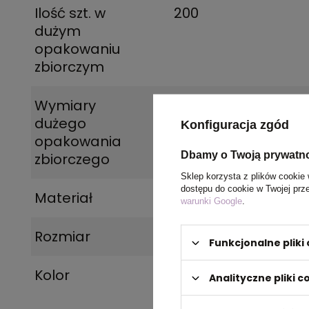
Ilość szt. w
200
dużym
opakowaniu
zbiorczym
Wymiary
0,00 x 0,00 x 0,00
dużego
Konfiguracja zgód
opakowania
Dbamy o Twoją prywatn
zbiorczego
Sklep korzysta z plików cookie 
dostępu do cookie w Twojej prz
Materiał
Bawełna
warunki Google
.
Rozmiar
39 x 0,3 x 41,5 cm
Funkcjonalne plik
Kolor
czerwony
Analityczne pliki c