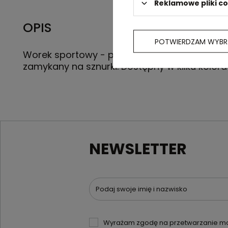
Reklamowe pliki c
OPIS
POTWIERDZAM WYBR
Worek sportowy - plecak, z bawełny 140g/m2
zamykany na sznurki. Dostępny w kilku kolora
NEWSLETTER
Podaj swoje imię i nazwisko
Wyrażam zgodę na przetwarzanie moi