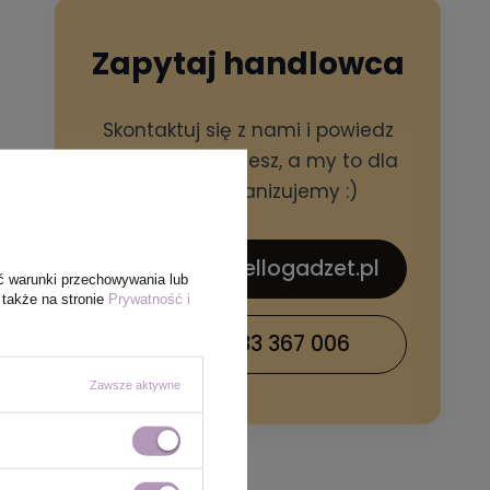
Zapytaj handlowca
Skontaktuj się z nami i powiedz
czego potrzebujesz, a my to dla
Ciebie zorganizujemy :)
sklep@hellogadzet.pl
ć warunki przechowywania lub
 także na stronie
Prywatność i
+48 733 367 006
Zawsze aktywne