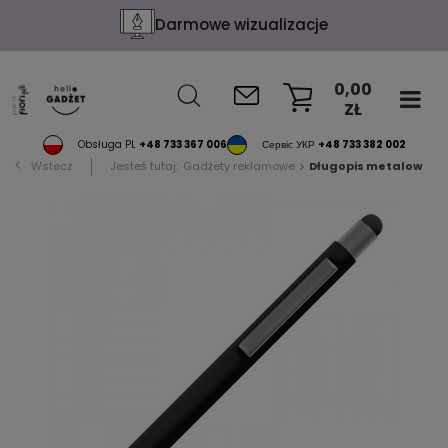
Darmowe wizualizacje
0,00
ZŁ
KOSZYK
Obsługa PL
+48 733 367 006
Сервіс УКР
+48 733 382 002
Wstecz
Jesteś tutaj:
Gadżety reklamowe
Długopis metalowy tou