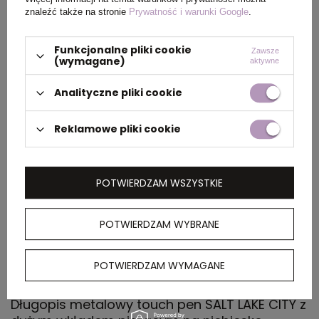
zbiorczym
znaleźć także na stronie
Prywatność i warunki Google
.
Wymiary
0,00 x 0,00 x 0,00
Funkcjonalne pliki cookie
Zawsze
(wymagane)
aktywne
dużego
opakowania
Analityczne pliki cookie
zbiorczego
Reklamowe pliki cookie
Materiał
Plastik
Rozmiar
14,7 x Ø 1 cm
POTWIERDZAM WSZYSTKIE
Kolor
czarny
POTWIERDZAM WYBRANE
POTWIERDZAM WYMAGANE
OPIS
Długopis metalowy touch pen SALT LAKE CITY z