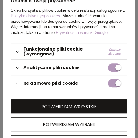
Dbamy o Twoją prywatność
Rozmiar
Ø21 x 2,5 cm
Sklep korzysta z plików cookie w celu realizacji usług zgodnie z
Polityką dotyczącą cookies
. Możesz określić warunki
Waga
56
przechowywania lub dostępu do cookie w Twojej przeglądarce.
produktu (g)
Więcej informacji na temat warunków i prywatności można
znaleźć także na stronie
Prywatność i warunki Google
.
Funkcjonalne pliki cookie
Zawsze
PAKOWANIE
(wymagane)
aktywne
Analityczne pliki cookie
Wymiary
43,5 x 22 x 57 cm
kartonu
Reklamowe pliki cookie
zewnętrznego
Waga
6,05
POTWIERDZAM WSZYSTKIE
kartonu
zewnętrznego
POTWIERDZAM WYBRANE