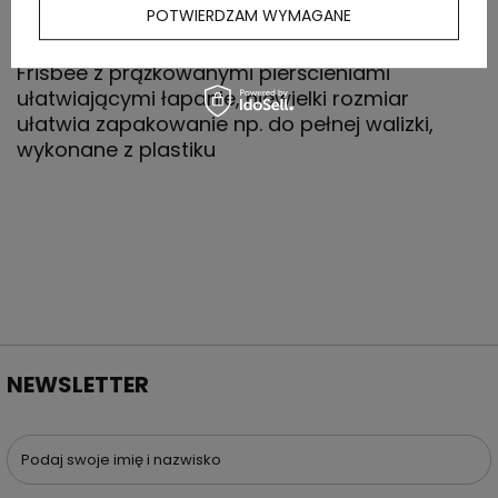
OPIS
POTWIERDZAM WYMAGANE
Frisbee z prążkowanymi pierścieniami
ułatwiającymi łapanie, niewielki rozmiar
ułatwia zapakowanie np. do pełnej walizki,
wykonane z plastiku
NEWSLETTER
Podaj swoje imię i nazwisko