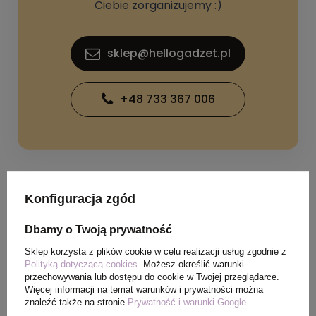
Ciebie zorganizujemy :)
sklep@hellogadzet.pl
+48 733 367 006
Konfiguracja zgód
SPECYFIKACJA PRODUKTU
Dbamy o Twoją prywatność
Sklep korzysta z plików cookie w celu realizacji usług zgodnie z
Waga
0,140 kg
Polityką dotyczącą cookies
. Możesz określić warunki
produktu (g)
przechowywania lub dostępu do cookie w Twojej przeglądarce.
Więcej informacji na temat warunków i prywatności można
znaleźć także na stronie
Prywatność i warunki Google
.
Ilość szt. w
50