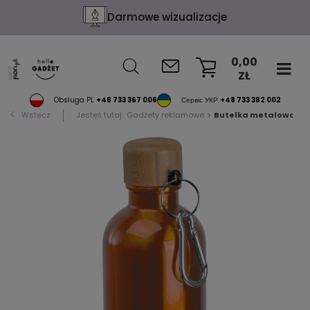
Darmowe wizualizacje
0,00
ZŁ
KOSZYK
Obsługa PL
+48 733 367 006
Сервіс УКР
+48 733 382 002
Wstecz
Jesteś tutaj:
Gadżety reklamowe
Butelka metalowa 40