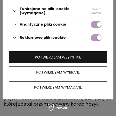
dużym
Funkcjonalne pliki cookie
Zawsze
opakowaniu
(wymagane)
aktywne
zbiorczym
Analityczne pliki cookie
Materiał
Stal nierdzewna
Reklamowe pliki cookie
Rozmiar
17 x ⌀ 6,5 cm
POTWIERDZAM WSZYSTKIE
Kolor
pomarańczowy
POTWIERDZAM WYBRANE
OPIS
POTWIERDZAM WYMAGANE
Butelka wykonana ze stali nierdzewnej, o
pojemności 400 ml, z bambusową zakrętką do
której został przymocowany karabińczyk.