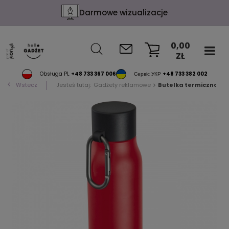
Darmowe wizualizacje
0,00
ZŁ
KOSZYK
Obsługa PL
+48 733 367 006
Сервіс УКР
+48 733 382 002
Wstecz
Jesteś tutaj:
Gadżety reklamowe
Butelka termiczna 60