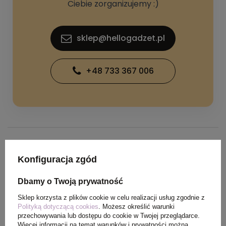
Ciebie zorganizujemy :)
sklep@hellogadzet.pl
+48 733 367 006
SPECYFIKACJA PRODUKTU
Konfiguracja zgód
Dbamy o Twoją prywatność
Waga
0,310 kg
produktu (g)
Sklep korzysta z plików cookie w celu realizacji usług zgodnie z
Polityką dotyczącą cookies
. Możesz określić warunki
przechowywania lub dostępu do cookie w Twojej przeglądarce.
Ilość szt. w
50
Więcej informacji na temat warunków i prywatności można