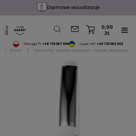
Darmowe wizualizacje
0,00
ZŁ
KOSZYK
Obsługa PL
+48 733 367 006
Сервіс УКР
+48 733 382 002
Wstecz
Jesteś tutaj:
Gadżety reklamowe
Gadżety elektroniczne