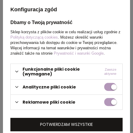
Wymiary
22 x 1,3 x 0,8 cm
Konfiguracja zgód
produktu
Dbamy o Twoją prywatność
Waga
8
Sklep korzysta z plików cookie w celu realizacji usług zgodnie z
produktu (g)
Polityką dotyczącą cookies
. Możesz określić warunki
przechowywania lub dostępu do cookie w Twojej przeglądarce.
Więcej informacji na temat warunków i prywatności można
znaleźć także na stronie
Prywatność i warunki Google
.
PAKOWANIE
Funkcjonalne pliki cookie
Zawsze
(wymagane)
aktywne
Ilość szt. w
100
Analityczne pliki cookie
kartonie
wewnętrznym
Reklamowe pliki cookie
Wymiary
36,5 x 27,5 x 49,5 cm
kartonu
POTWIERDZAM WSZYSTKIE
zewnętrznego