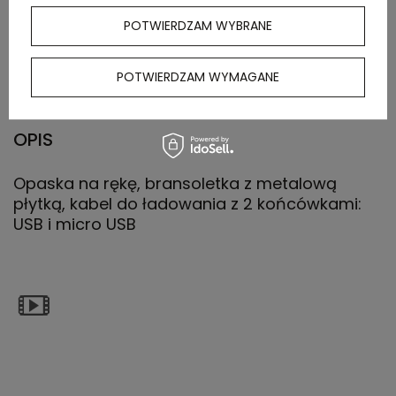
POTWIERDZAM WYBRANE
Waga
5,4
kartonu
zewnętrznego
POTWIERDZAM WYMAGANE
OPIS
Opaska na rękę, bransoletka z metalową
płytką, kabel do ładowania z 2 końcówkami:
USB i micro USB