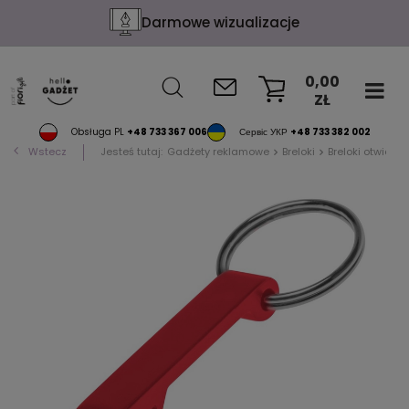
Darmowe wizualizacje
0,00
ZŁ
KOSZYK
Obsługa PL
+48 733 367 006
Сервіс УКР
+48 733 382 002
Wstecz
Jesteś tutaj:
Gadżety reklamowe
Breloki
Breloki otwiera