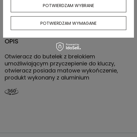
Waga
8,2
POTWIERDZAM WYBRANE
kartonu
zewnętrznego
POTWIERDZAM WYMAGANE
OPIS
Otwieracz do butelek z brelokiem
umożliwiającym przyczepienie do kluczy,
otwieracz posiada matowe wykończenie,
produkt wykonany z aluminium