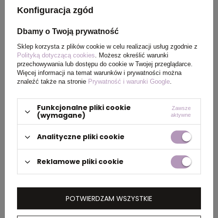
Konfiguracja zgód
Rozmiar
5,5 x 1 cm
Dbamy o Twoją prywatność
Waga
8
Sklep korzysta z plików cookie w celu realizacji usług zgodnie z
produktu (g)
Polityką dotyczącą cookies
. Możesz określić warunki
przechowywania lub dostępu do cookie w Twojej przeglądarce.
Więcej informacji na temat warunków i prywatności można
znaleźć także na stronie
Prywatność i warunki Google
.
PAKOWANIE
Funkcjonalne pliki cookie
Zawsze
(wymagane)
aktywne
Ilość szt. w
200
kartonie
Analityczne pliki cookie
wewnętrznym
Reklamowe pliki cookie
Wymiary
49 x 21 x 17,5 cm
kartonu
zewnętrznego
POTWIERDZAM WSZYSTKIE