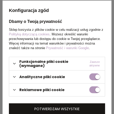
Wymiary
19 x 25 cm
Konfiguracja zgód
produktu
Dbamy o Twoją prywatność
Waga
741
Sklep korzysta z plików cookie w celu realizacji usług zgodnie z
produktu (g)
Polityką dotyczącą cookies
. Możesz określić warunki
przechowywania lub dostępu do cookie w Twojej przeglądarce.
Więcej informacji na temat warunków i prywatności można
znaleźć także na stronie
Prywatność i warunki Google
.
PAKOWANIE
Funkcjonalne pliki cookie
Zawsze
(wymagane)
aktywne
Ilość szt. w
6
Analityczne pliki cookie
kartonie
wewnętrznym
Reklamowe pliki cookie
Wymiary
28,5 x 38 x 43 cm
kartonu
zewnętrznego
POTWIERDZAM WSZYSTKIE