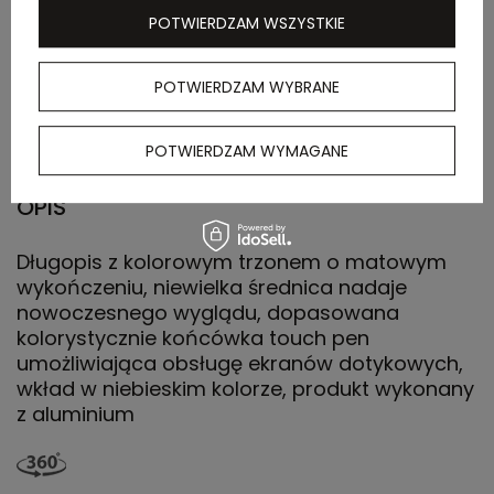
zewnętrznego
POTWIERDZAM WSZYSTKIE
Waga
11
POTWIERDZAM WYBRANE
kartonu
zewnętrznego
POTWIERDZAM WYMAGANE
OPIS
Długopis z kolorowym trzonem o matowym
wykończeniu, niewielka średnica nadaje
nowoczesnego wyglądu, dopasowana
kolorystycznie końcówka touch pen
umożliwiająca obsługę ekranów dotykowych,
wkład w niebieskim kolorze, produkt wykonany
z aluminium