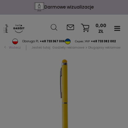
Darmowe wizualizacje
0,00
ZŁ
KOSZYK
Obsługa PL
+48 733 367 006
Сервіс УКР
+48 733 382 002
Wstecz
Jesteś tutaj:
Gadżety reklamowe
Długopisy reklamowe