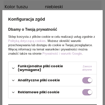
Kolor tuszu
niebieski
Rozmiar
Ø0,8 x 13,5 cm
Konfiguracja zgód
Dbamy o Twoją prywatność
Waga
6
produktu (g)
Sklep korzysta z plików cookie w celu realizacji usług zgodnie z
Polityką dotyczącą cookies
. Możesz określić warunki
przechowywania lub dostępu do cookie w Twojej przeglądarce.
Więcej informacji na temat warunków i prywatności można
znaleźć także na stronie
Prywatność i warunki Google
.
PAKOWANIE
Funkcjonalne pliki cookie
Zawsze
(wymagane)
aktywne
Ilość szt. w
50
kartonie
Analityczne pliki cookie
wewnętrznym
Reklamowe pliki cookie
Wymiary
46 x 31 x 14 cm
kartonu