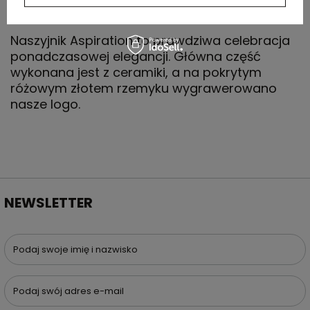
OPIS
Naszyjnik Aspiration to prawdziwa celebracja
ponadczasowej elegancji. Główna część
wykonana jest z ceramiki, a na pokrytym
różowym złotem rzemyku wygrawerowano
nasze logo.
NEWSLETTER
Podaj swoje imię i nazwisko
Podaj swój adres e-mail