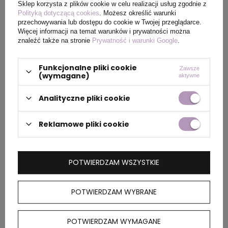
produktu
Sklep korzysta z plików cookie w celu realizacji usług zgodnie z
Polityką dotyczącą cookies
. Możesz określić warunki
przechowywania lub dostępu do cookie w Twojej przeglądarce.
Waga
255
Więcej informacji na temat warunków i prywatności można
produktu (g)
znaleźć także na stronie
Prywatność i warunki Google
.
Funkcjonalne pliki cookie
Zawsze
(wymagane)
aktywne
PAKOWANIE
Analityczne pliki cookie
Wymiary
568 x 225 x 150
Reklamowe pliki cookie
kartonu
zewnętrznego
POTWIERDZAM WSZYSTKIE
Waga
26.32
kartonu
zewnętrznego
POTWIERDZAM WYBRANE
POTWIERDZAM WYMAGANE