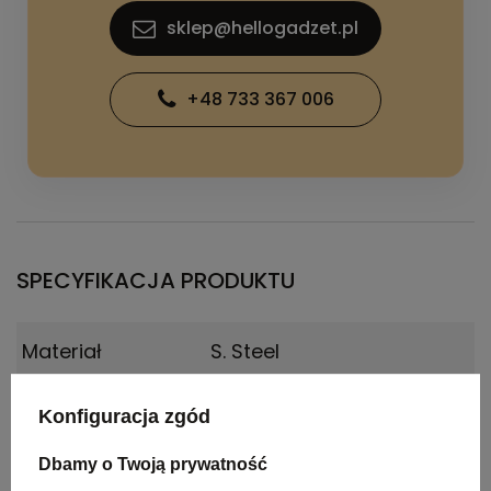
sklep@hellogadzet.pl
+48 733 367 006
SPECYFIKACJA PRODUKTU
Materiał
S. Steel
Kolor
ROSE-Gold,Black
Konfiguracja zgód
Wymiary
49 mm
Dbamy o Twoją prywatność