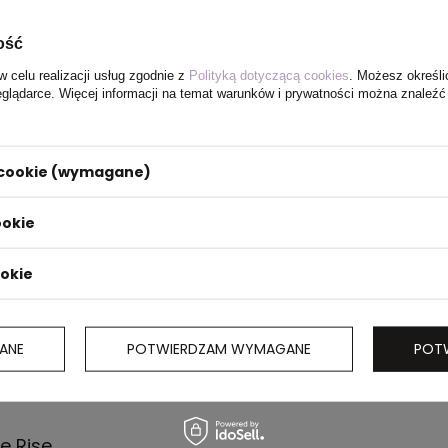
ość
w celu realizacji usług zgodnie z
Polityką dotyczącą cookies
. Możesz określi
eglądarce. Więcej informacji na temat warunków i prywatności można znaleźć
i cookie (wymagane)
ookie
ookie
ANE
POTWIERDZAM WYMAGANE
POT
e Rise.