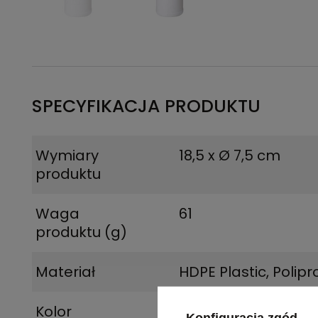
SPECYFIKACJA PRODUKTU
Wymiary
18,5 x Ø 7,5 cm
produktu
Waga
61
produktu (g)
Materiał
HDPE Plastic, Polip
Kolor
biały, zielony
Konfiguracja zgód