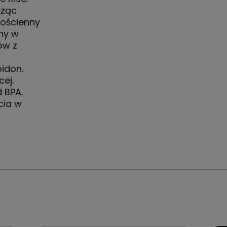
rząc
nościenny
ny w
ów z
idon.
cej.
 BPA.
cia w