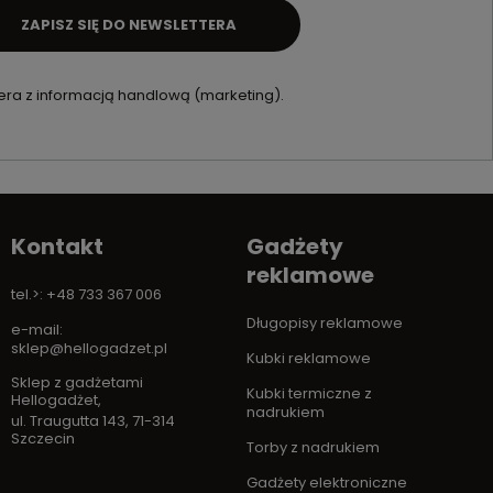
ZAPISZ SIĘ DO NEWSLETTERA
ra z informacją handlową (marketing).
Kontakt
Gadżety
reklamowe
tel.>: +48 733 367 006
Długopisy reklamowe
e-mail:
sklep@hellogadzet.pl
Kubki reklamowe
Sklep z gadżetami
Kubki termiczne z
Hellogadżet
,
nadrukiem
ul. Traugutta 143
,
71-314
Szczecin
Torby z nadrukiem
Gadżety elektroniczne