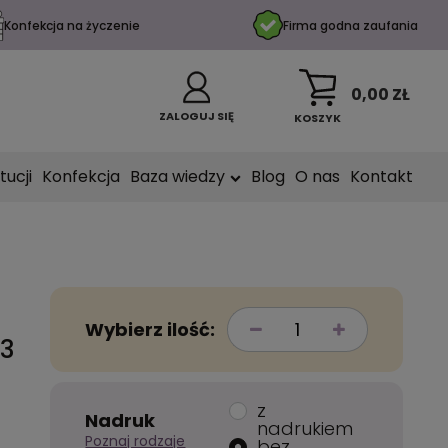
Konfekcja na życzenie
Firma godna zaufania
0,00 ZŁ
ZALOGUJ SIĘ
KOSZYK
tucji
Konfekcja
Baza wiedzy
Blog
O nas
Kontakt
Wybierz ilość:
93
z
Nadruk
nadrukiem
Poznaj rodzaje
bez