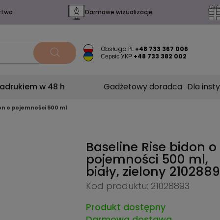
ztwo
Darmowe wizualizacje
Obsługa PL
+48 733 367 006
Сервіс УКР
+48 733 382 002
nadrukiem w 48 h
Gadżetowy doradca
Dla insty
on o pojemności 500 ml
Baseline Rise bidon o
pojemności 500 ml,
biały, zielony
210288
Kod produktu: 21028893
Produkt dostępny
Darmowa dostawa