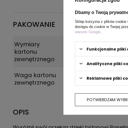
Dbamy o Twoją prywatn
Sklep korzysta z plików cookie 
PAKOWANIE
dostępu do cookie w Twojej prz
warunki Google
.
Wymiary
58 x 31 x 38 cm
Funkcjonalne plik
kartonu
zewnętrznego
Analityczne pliki c
Waga kartonu
5 kg
Reklamowe pliki c
zewnętrznego
POTWIERDZAM WYBR
OPIS
Wyróżnij swój przekaz dzięki bidonowi Baselin