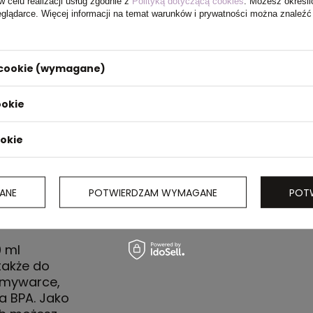
w celu realizacji usług zgodnie z
Polityką dotyczącą cookies
. Możesz określi
eglądarce. Więcej informacji na temat warunków i prywatności można znaleźć
i cookie (wymagane)
ookie
ookie
ANE
POTWIERDZAM WYMAGANE
POT
ealne
0 ml
także do
zmywarce,
a BPA. Jako