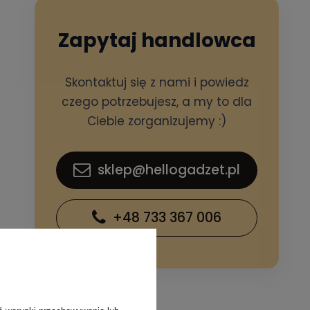
Zapytaj handlowca
Skontaktuj się z nami i powiedz
czego potrzebujesz, a my to dla
Ciebie zorganizujemy :)
sklep@hellogadzet.pl
+48 733 367 006