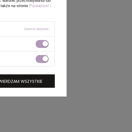
ć warunki przechowywania lub
 także na stronie
Prywatność i
Zawsze aktywne
WIERDZAM WSZYSTKIE