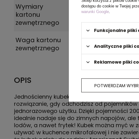
Sklep korzysta z plików cookie 
Wymiary
37 x 53 x 41 cm
dostępu do cookie w Twojej prz
warunki Google
.
kartonu
zewnętrznego
Funkcjonalne plik
Waga kartonu
16,2 kg
Analityczne pliki c
zewnętrznego
Reklamowe pliki c
OPIS
POTWIERDZAM WYBR
Jednościenny kubek Americano® Switch to id
rozwiązanie, gdy odchodzisz od pojemników
jednorazowego użytku. Dzięki pojemności 20
idealnie nadaje się do zimnych napojów, ale 
lodów, a nawet frytek! Kubek można myć w 
używać w kuchence mikrofalowej i nie zawier