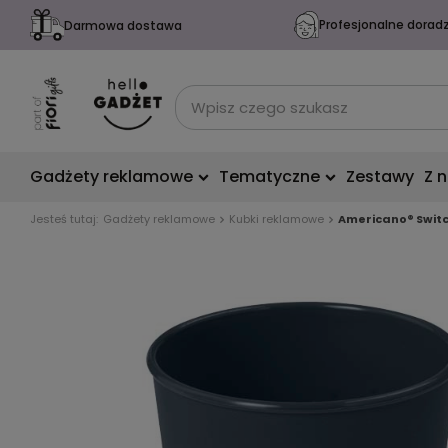
Profesjonalne dorad
Darmowa dostawa
Gadżety reklamowe
Tematyczne
Zestawy
Z 
Jesteś tutaj:
Gadżety reklamowe
Kubki reklamowe
Americano® Switc