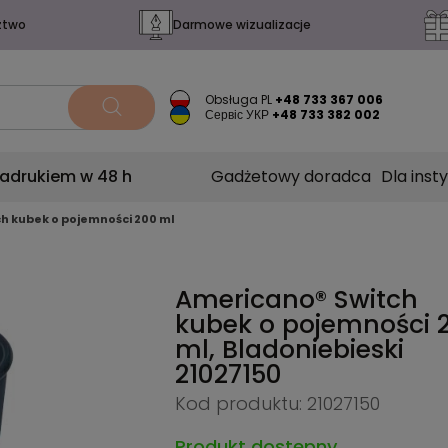
ztwo
Darmowe wizualizacje
Obsługa PL
+48 733 367 006
Сервіс УКР
+48 733 382 002
nadrukiem w 48 h
Gadżetowy doradca
Dla insty
h kubek o pojemności 200 ml
Americano® Switch
kubek o pojemności 
ml, Bladoniebieski
21027150
Kod produktu: 21027150
Produkt dostępny