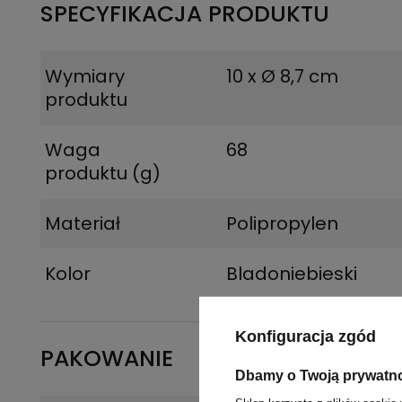
SPECYFIKACJA PRODUKTU
Wymiary
10 x Ø 8,7 cm
produktu
Waga
68
produktu (g)
Materiał
Polipropylen
Kolor
Bladoniebieski
Konfiguracja zgód
PAKOWANIE
Dbamy o Twoją prywatn