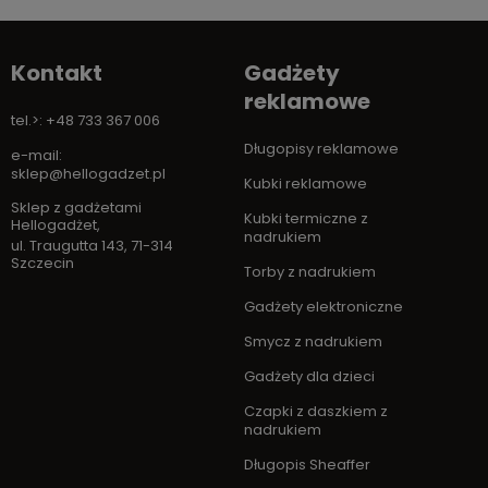
Kontakt
Gadżety
reklamowe
tel.>: +48 733 367 006
Długopisy reklamowe
e-mail:
sklep@hellogadzet.pl
Kubki reklamowe
Sklep z gadżetami
Kubki termiczne z
Hellogadżet
,
nadrukiem
ul. Traugutta 143
,
71-314
Szczecin
Torby z nadrukiem
Gadżety elektroniczne
Smycz z nadrukiem
Gadżety dla dzieci
Czapki z daszkiem z
nadrukiem
Długopis Sheaffer