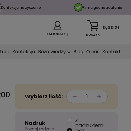
Konfekcja na życzenie
Firma godna zaufania
0,00 ZŁ
ZALOGUJ SIĘ
KOSZYK
tucji
Konfekcja
Baza wiedzy
Blog
O nas
Kontakt
200
Wybierz ilość:
z
Nadruk
nadrukiem
Poznaj rodzaje
bez