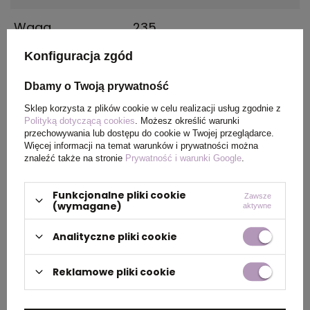
Waga
235
produktu (g)
Konfiguracja zgód
Materiał
Recycled cotton, 210
Dbamy o Twoją prywatność
g/m2, Recicled Poliester
Sklep korzysta z plików cookie w celu realizacji usług zgodnie z
Polityką dotyczącą cookies
. Możesz określić warunki
Kolor
Natural
przechowywania lub dostępu do cookie w Twojej przeglądarce.
Więcej informacji na temat warunków i prywatności można
znaleźć także na stronie
Prywatność i warunki Google
.
PAKOWANIE
Funkcjonalne pliki cookie
Zawsze
(wymagane)
aktywne
Analityczne pliki cookie
Wymiary
50 x 42 x 25 cm
kartonu
zewnętrznego
Reklamowe pliki cookie
Waga
12 kg