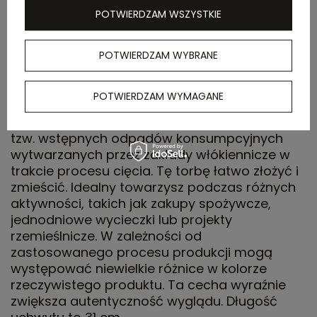
kartonu
POTWIERDZAM WSZYSTKIE
zewnętrznego
POTWIERDZAM WYBRANE
OPIS
POTWIERDZAM WYMAGANE
Bawełna poddana recyklingowi pochodzi z
tzw. wstępnych odpadów konsumpcyjnych
wytwarzanych przez zakłady włókiennicze w
trakcie procesu cięcia. Tę torbę łatwo złożyć i
zmieścić. Idealny towarzysz podczas różnych
aktywności, takich jak zakupy spożywcze,
jednodniowe wycieczki lub projekty
rzemieślnicze. W zależności od
zastosowanego procesu produkcji mogą
występować niewielkie różnice w kolorze
rzeczywistego produktu. Ta cecha wyraźnie
zwiększa autentyczność wyglądu. Długość