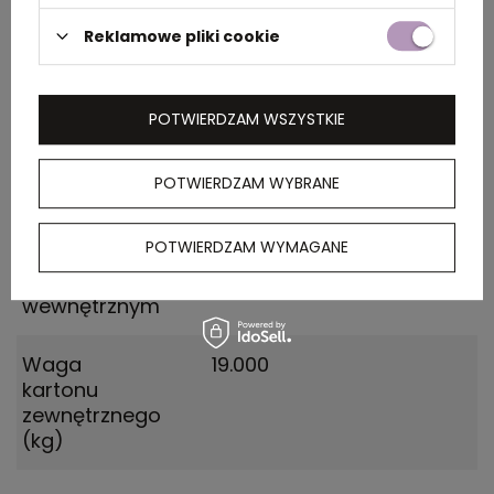
Reklamowe pliki cookie
PAKOWANIE
Wymiary
0.540X0.036X0.370
POTWIERDZAM WSZYSTKIE
kartonu
zewnętrznego
POTWIERDZAM WYBRANE
(m)
POTWIERDZAM WYMAGANE
Ilość szt. w
10
kartonie
wewnętrznym
Waga
19.000
kartonu
zewnętrznego
(kg)