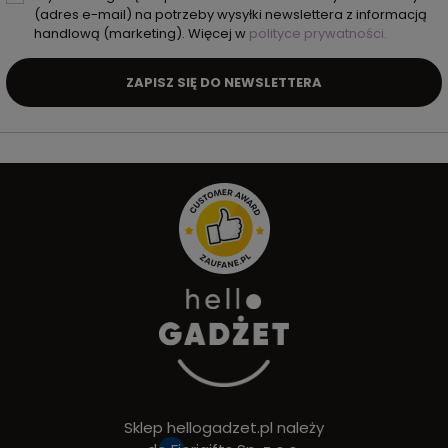
(adres e-mail) na potrzeby wysyłki newslettera z informacją
handlową (marketing). Więcej w
polityce prywatności.
ZAPISZ SIĘ DO NEWSLETTERA
Sklep hellogadzet.pl należy