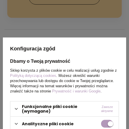
SPECYFIKACJA PRODUKTU
Konfiguracja zgód
Dbamy o Twoją prywatność
Materiał
Poliester
Sklep korzysta z plików cookie w celu realizacji usług zgodnie z
Polityką dotyczącą cookies
. Możesz określić warunki
Certyfikat
REACH, OEKO-TEX
przechowywania lub dostępu do cookie w Twojej przeglądarce.
Więcej informacji na temat warunków i prywatności można
znaleźć także na stronie
Prywatność i warunki Google
.
Wymiary
Rozmiary: XS, S, M, L, XL,
produktu
XXL
Funkcjonalne pliki cookie
Zawsze
(wymagane)
aktywne
Kolor
Ciemny pomarańcz
Analityczne pliki cookie