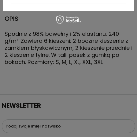
OPIS
Spodnie z 98% bawełny i 2% elastanu: 240
g/m². Zawiera 6 kieszeni: 2 boczne kieszenie z
zamkiem błyskawicznym, 2 kieszenie przednie i
2 kieszenie tylne. W talii pasek z gumką po
bokach. Rozmiary: S, M, L, XL, XXL, 3XL
NEWSLETTER
Podaj swoje imię i nazwisko