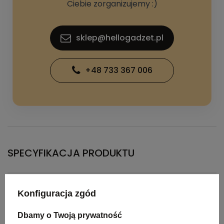
Ciebie zorganizujemy :)
sklep@hellogadzet.pl
+48 733 367 006
SPECYFIKACJA PRODUKTU
Kolor
czarny
Konfiguracja zgód
Materiał
rPET
Dbamy o Twoją prywatność