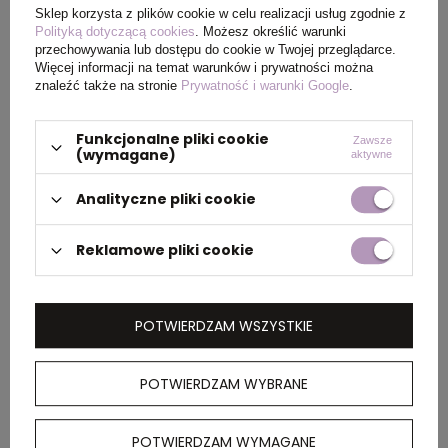
Sklep korzysta z plików cookie w celu realizacji usług zgodnie z
Wymiary
33 x 8,5 x 15 cm
Polityką dotyczącą cookies
. Możesz określić warunki
produktu
przechowywania lub dostępu do cookie w Twojej przeglądarce.
Więcej informacji na temat warunków i prywatności można
znaleźć także na stronie
Prywatność i warunki Google
.
PAKOWANIE
Funkcjonalne pliki cookie
Zawsze
(wymagane)
aktywne
Analityczne pliki cookie
Wymiary
40 x 37 x 34 cm
kartonu
Reklamowe pliki cookie
zewnętrznego
POTWIERDZAM WSZYSTKIE
OPIS
Saszetka zapinana w pasie, nerka, zapinana
POTWIERDZAM WYBRANE
na zamek, wykonana z poliestru z recyklingu,
posiada wbudowany znacznik AWARE™, który
POTWIERDZAM WYMAGANE