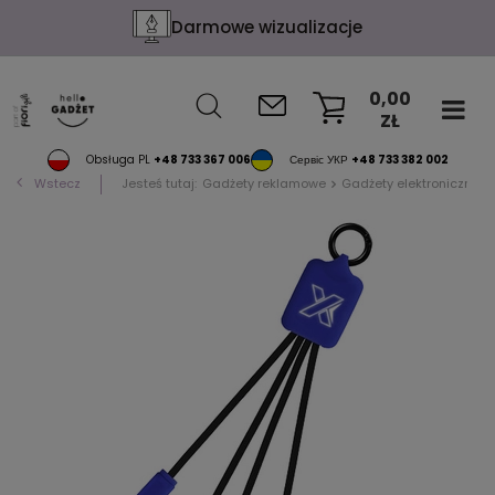
Darmowe wizualizacje
0,00
ZŁ
KOSZYK
Obsługa PL
+48 733 367 006
Сервіс УКР
+48 733 382 002
Wstecz
Jesteś tutaj:
Gadżety reklamowe
Gadżety elektroniczne