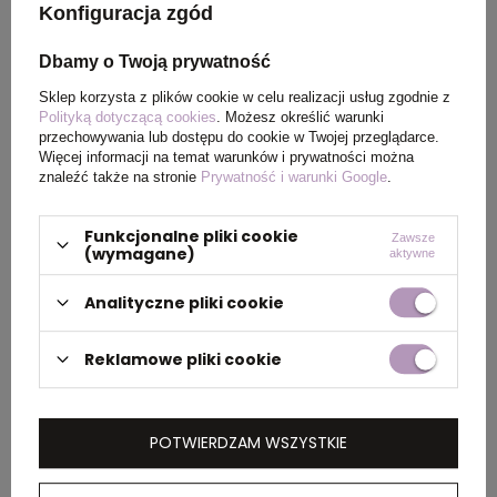
Konfiguracja zgód
Waga
25
Dbamy o Twoją prywatność
produktu (g)
Sklep korzysta z plików cookie w celu realizacji usług zgodnie z
Polityką dotyczącą cookies
. Możesz określić warunki
Materiał
Plastik PET z recyklingu,
przechowywania lub dostępu do cookie w Twojej przeglądarce.
Metal, Guma
Więcej informacji na temat warunków i prywatności można
znaleźć także na stronie
Prywatność i warunki Google
.
Kolor
Reflex blue, Czarny
Funkcjonalne pliki cookie
Zawsze
(wymagane)
aktywne
Analityczne pliki cookie
PAKOWANIE
Reklamowe pliki cookie
Wymiary
50 x 32 x 23 cm
kartonu
zewnętrznego
POTWIERDZAM WSZYSTKIE
Waga
8 kg