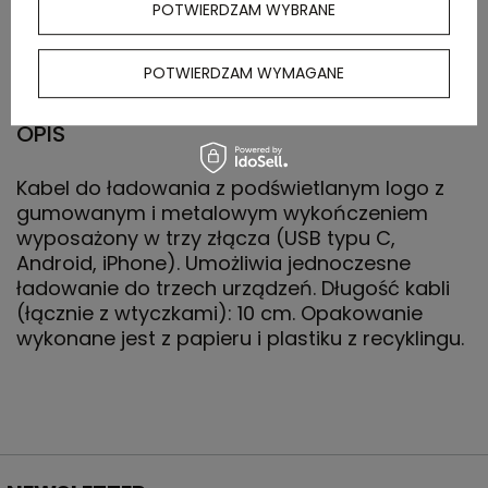
POTWIERDZAM WYBRANE
kartonu
zewnętrznego
POTWIERDZAM WYMAGANE
OPIS
Kabel do ładowania z podświetlanym logo z
gumowanym i metalowym wykończeniem
wyposażony w trzy złącza (USB typu C,
Android, iPhone). Umożliwia jednoczesne
ładowanie do trzech urządzeń. Długość kabli
(łącznie z wtyczkami): 10 cm. Opakowanie
wykonane jest z papieru i plastiku z recyklingu.