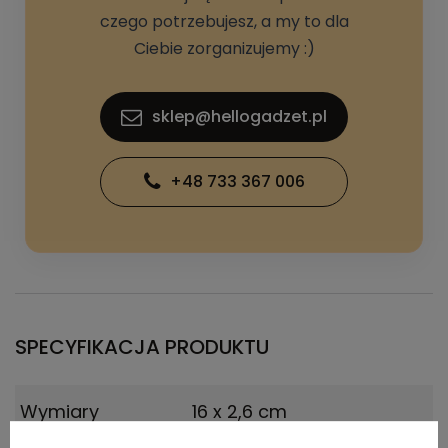
czego potrzebujesz, a my to dla
Ciebie zorganizujemy :)
sklep@hellogadzet.pl
+48 733 367 006
SPECYFIKACJA PRODUKTU
Wymiary
16 x 2,6 cm
produktu