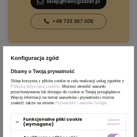
sklep@hellogadzet.pl
+48 733 367 006
Konfiguracja zgód
SPECYFIKACJA PRODUKTU
Dbamy o Twoją prywatność
Sklep korzysta z plików cookie w celu realizacji usług zgodnie z
Polityką dotyczącą cookies
. Możesz określić warunki
Wymiary
⌀ 87 x 108 mm
przechowywania lub dostępu do cookie w Twojej przeglądarce.
produktu
Więcej informacji na temat warunków i prywatności można
znaleźć także na stronie
Prywatność i warunki Google
.
Kolor
czarny
Funkcjonalne pliki cookie
Zawsze
(wymagane)
aktywne