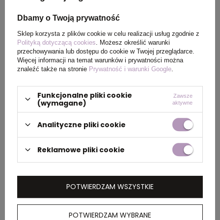
Wymiary
Ø22,7 x 2 cm
produktu
Dbamy o Twoją prywatność
Sklep korzysta z plików cookie w celu realizacji usług zgodnie z
Waga
70
Polityką dotyczącą cookies
. Możesz określić warunki
produktu (g)
przechowywania lub dostępu do cookie w Twojej przeglądarce.
Więcej informacji na temat warunków i prywatności można
znaleźć także na stronie
Prywatność i warunki Google
.
Funkcjonalne pliki cookie
PAKOWANIE
Zawsze
(wymagane)
aktywne
Analityczne pliki cookie
Wymiary
48 x 24,5 x 27,5 cm
kartonu
Reklamowe pliki cookie
zewnętrznego
Waga
8
POTWIERDZAM WSZYSTKIE
kartonu
zewnętrznego
POTWIERDZAM WYBRANE