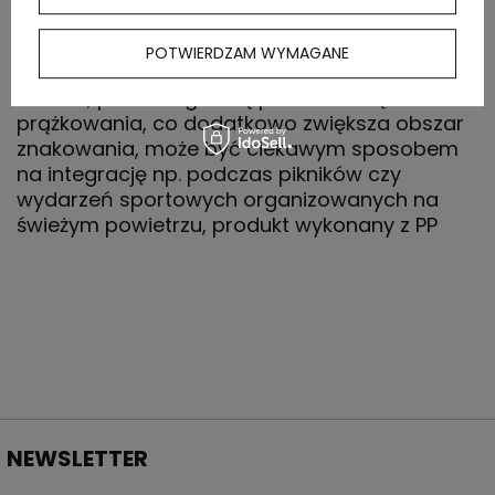
OPIS
POTWIERDZAM WYMAGANE
Frisbee, posiada gładką powierzchnię bez
prążkowania, co dodatkowo zwiększa obszar
znakowania, może być ciekawym sposobem
na integrację np. podczas pikników czy
wydarzeń sportowych organizowanych na
świeżym powietrzu, produkt wykonany z PP
NEWSLETTER