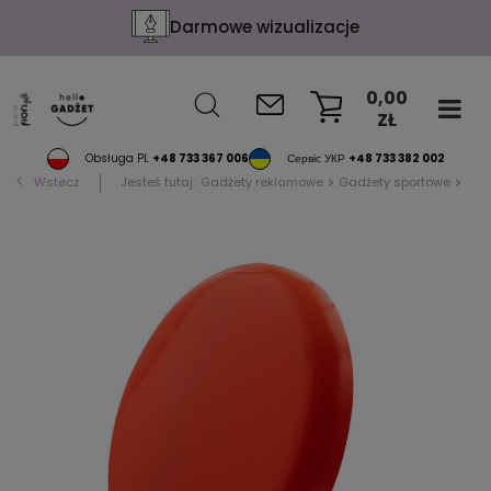
Darmowe wizualizacje
0,00
ZŁ
KOSZYK
Obsługa PL
+48 733 367 006
Сервіс УКР
+48 733 382 002
Wstecz
Jesteś tutaj:
Gadżety reklamowe
Gadżety sportowe
Akc