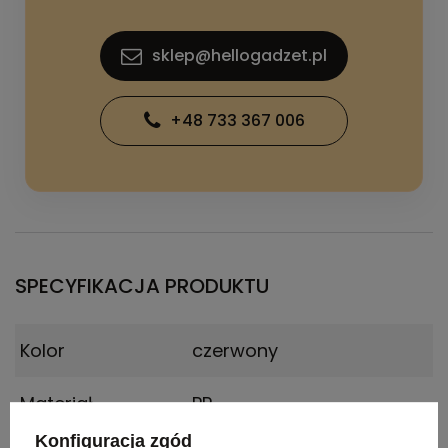
sklep@hellogadzet.pl
+48 733 367 006
SPECYFIKACJA PRODUKTU
Kolor
czerwony
Materiał
PP
Konfiguracja zgód