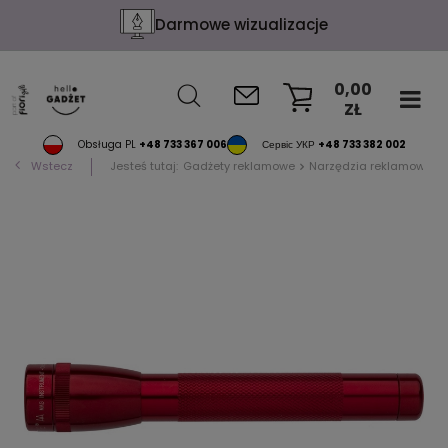
Darmowe wizualizacje
0,00
ZŁ
KOSZYK
Obsługa PL
+48 733 367 006
Сервіс УКР
+48 733 382 002
Wstecz
Jesteś tutaj:
Gadżety reklamowe
Narzędzia reklamowe