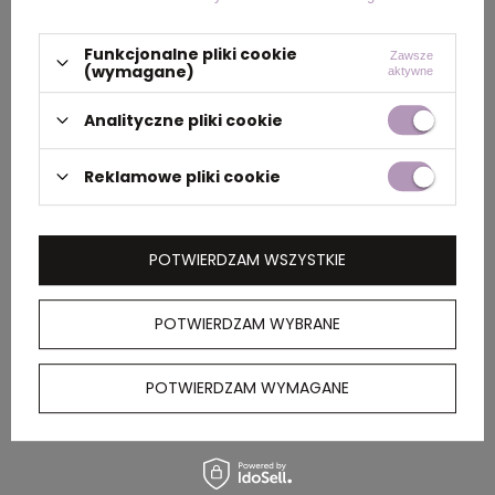
Wymiary
Ø 2,5 cm
produktu
Funkcjonalne pliki cookie
Zawsze
(wymagane)
aktywne
Analityczne pliki cookie
PAKOWANIE
Reklamowe pliki cookie
Wymiary
38 x 20 x 55 cm
kartonu
zewnętrznego
POTWIERDZAM WSZYSTKIE
POTWIERDZAM WYBRANE
OPIS
POTWIERDZAM WYMAGANE
Latarka z regulowaną wiązką światła,