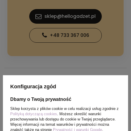
sklep@hellogadzet.pl
+48 733 367 006
SPECYFIKACJA PRODUKTU
Konfiguracja zgód
Dbamy o Twoją prywatność
Kolor
czerwony
Sklep korzysta z plików cookie w celu realizacji usług zgodnie z
Polityką dotyczącą cookies
. Możesz określić warunki
Materiał
metal
przechowywania lub dostępu do cookie w Twojej przeglądarce.
Więcej informacji na temat warunków i prywatności można
znaleźć także na stronie
Prywatność i warunki Google
.