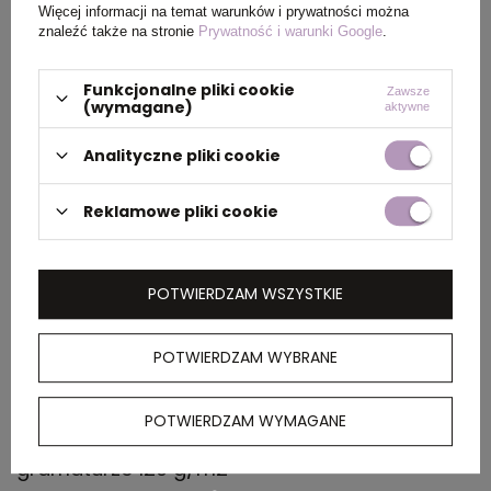
Więcej informacji na temat warunków i prywatności można
Wymiary
38 x 42 x 0 cm
znaleźć także na stronie
Prywatność i warunki Google
.
produktu
Funkcjonalne pliki cookie
Zawsze
(wymagane)
aktywne
PAKOWANIE
Analityczne pliki cookie
Reklamowe pliki cookie
Wymiary
48 x 40 x 33,5 cm
kartonu
zewnętrznego
POTWIERDZAM WSZYSTKIE
POTWIERDZAM WYBRANE
OPIS
Torba bawełniana na zakupy z długimi
POTWIERDZAM WYMAGANE
uchwytami, produkt wykonany z bawełny o
gramaturze 120 g/m2