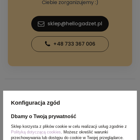
Ciebie zorganizujemy :)
sklep@hellogadzet.pl
+48 733 367 006
SPECYFIKACJA PRODUKTU
Konfiguracja zgód
Kolor
czerwony
Dbamy o Twoją prywatność
Sklep korzysta z plików cookie w celu realizacji usług zgodnie z
Materiał
Bawełna
Polityką dotyczącą cookies
. Możesz określić warunki
przechowywania lub dostępu do cookie w Twojej przeglądarce.