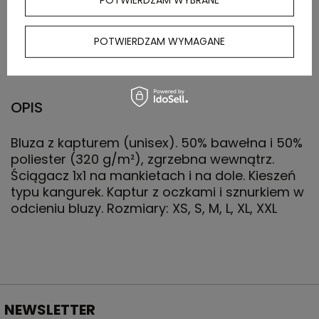
POTWIERDZAM WYBRANE
Waga
11.000
kartonu
zewnętrznego
POTWIERDZAM WYMAGANE
(kg)
OPIS
Bluza z kapturem (unisex). 50% bawełna i 50%
poliester (320 g/m²), zgrzebna wewnątrz.
Ściągacz 1x1 na mankietach i na dole. Kieszeń
typu kangurek. Kaptur z oczkami i sznurkiem w
odcieniu bluzy. Rozmiary: XS, S, M, L, XL, XXL
NEWSLETTER