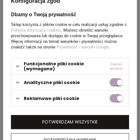
Konfiguracja zgód
produktu
XXL
Dbamy o Twoją prywatność
Kolor
pastelowy zielony
Sklep korzysta z plików cookie w celu realizacji usług zgodnie z
Polityką dotyczącą cookies
. Możesz określić warunki
przechowywania lub dostępu do cookie w Twojej przeglądarce.
Więcej informacji na temat warunków i prywatności można
znaleźć także na stronie
Prywatność i warunki Google
.
PAKOWANIE
Funkcjonalne pliki cookie
Zawsze
(wymagane)
aktywne
Wymiary
0.590x0.380x0.390
kartonu
Analityczne pliki cookie
zewnętrznego
(m)
Reklamowe pliki cookie
Ilość szt. w
1
kartonie
POTWIERDZAM WSZYSTKIE
wewnętrznym