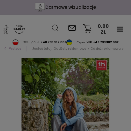
Darmowe wizualizacje
0,00
ZŁ
KOSZYK
Obsługa PL
+48 733 367 006
Сервіс УКР
+48 733 382 002
Wstecz
Jesteś tutaj:
Gadżety reklamowe
Odzież reklamowa
Blu