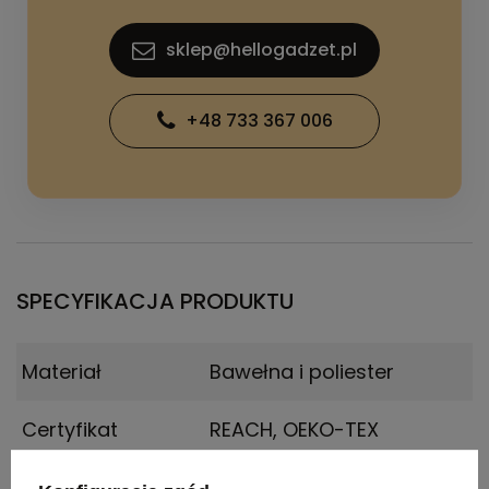
sklep@hellogadzet.pl
+48 733 367 006
SPECYFIKACJA PRODUKTU
Materiał
Bawełna i poliester
Certyfikat
REACH, OEKO-TEX
Wymiary
Rozmiary: XS, S, M, L, XL,