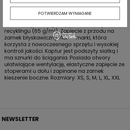
OPIS
POTWIERDZAM WYMAGANE
Wodoodporna wiatrówka (unisex) wykonana
w 100% z nylonowej tafty pochodzącej z
recyklingu (65 g/m²). Zapięcie z przodu na
zamek błyskawiczny YKK® - marki, która
korzysta z nowoczesnego sprzętu i wysokiej
kontroli jakości. Kaptur jest podszyty siatką i
ma sznurki do ściągania. Posiada otwory
ułatwiające wentylację, elastyczne zapięcie ze
stoperami u dołu i zapinane na zamek
kieszenie boczne. Rozmiary: XS, S, M, L, XL, XXL
NEWSLETTER