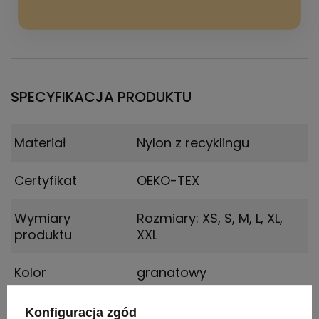
SPECYFIKACJA PRODUKTU
Materiał
Nylon z recyklingu
Certyfikat
OEKO-TEX
Wymiary
Rozmiary: XS, S, M, L, XL,
produktu
XXL
Kolor
granatowy
Konfiguracja zgód