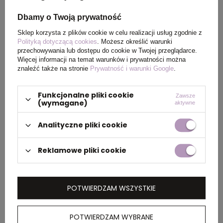
PAKOWANIE
Dbamy o Twoją prywatność
Sklep korzysta z plików cookie w celu realizacji usług zgodnie z
Polityką dotyczącą cookies
. Możesz określić warunki
Wymiary
0.600x0.400x0.250
przechowywania lub dostępu do cookie w Twojej przeglądarce.
kartonu
Więcej informacji na temat warunków i prywatności można
zewnętrznego
znaleźć także na stronie
Prywatność i warunki Google
.
(m)
Funkcjonalne pliki cookie
Zawsze
(wymagane)
Ilość szt. w
5
aktywne
kartonie
Analityczne pliki cookie
wewnętrznym
Reklamowe pliki cookie
Waga
11.500
kartonu
zewnętrznego
(kg)
POTWIERDZAM WSZYSTKIE
POTWIERDZAM WYBRANE