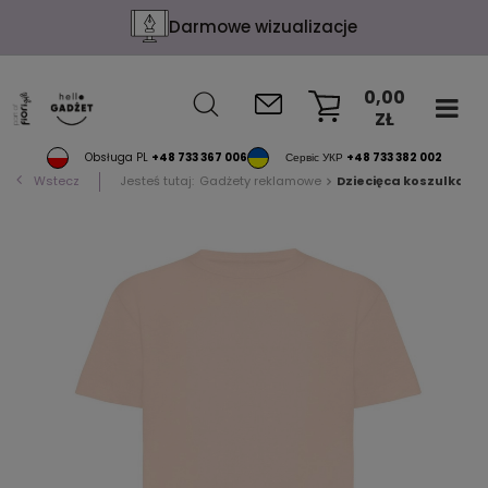
Darmowe wizualizacje
0,00
ZŁ
KOSZYK
Obsługa PL
+48 733 367 006
Сервіс УКР
+48 733 382 002
Wstecz
Jesteś tutaj:
Gadżety reklamowe
Dziecięca koszulka Iqo