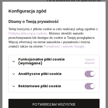
Konfiguracja zgód
Wymiary
56 x 40 x 0,5 cm
produktu
Dbamy o Twoją prywatność
Sklep korzysta z plików cookie w celu realizacji usług zgodnie z
Polityką dotyczącą cookies
. Możesz określić warunki
przechowywania lub dostępu do cookie w Twojej przeglądarce.
PAKOWANIE
Więcej informacji na temat warunków i prywatności można
znaleźć także na stronie
Prywatność i warunki Google
.
Ilość szt. w
5
Funkcjonalne pliki cookie
kartonie
Zawsze
(wymagane)
aktywne
wewnętrznym
Analityczne pliki cookie
Wymiary
60 x 40 x 25 cm
kartonu
Reklamowe pliki cookie
zewnętrznego
POTWIERDZAM WSZYSTKIE