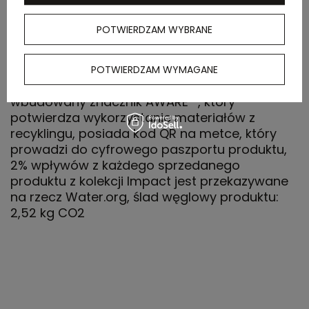
OPIS
POTWIERDZAM WYBRANE
Koszulka dziecięca, regularny krój, okrągły
dekolt, krótkie rękawy, wykonana w 30% z
bawełny z recyklingu i w 70% z bawełny
POTWIERDZAM WYMAGANE
organicznej o gramaturze 160 g/m2, posiada
wbudowany znacznik AWARE™, który
potwierdza wykorzystanie materiałów z
recyklingu, posiada kod QR na metce, który
prowadzi do cyfrowego paszportu produktu,
2% wpływów z każdego sprzedanego
produktu z kolekcji Impact jest przekazywane
na rzecz Water.org, ślad węglowy produktu:
2,52 kg CO2