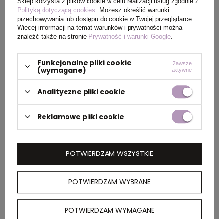
Sklep korzysta z plików cookie w celu realizacji usług zgodnie z
Polityką dotyczącą cookies
. Możesz określić warunki
przechowywania lub dostępu do cookie w Twojej przeglądarce.
Wymiary
14,7 x 23,5 x Ø 9,7 cm
Więcej informacji na temat warunków i prywatności można
produktu
znaleźć także na stronie
Prywatność i warunki Google
.
Funkcjonalne pliki cookie
Zawsze
(wymagane)
aktywne
PAKOWANIE
Analityczne pliki cookie
Wymiary
46 x 43,5 x 27,5 cm
Reklamowe pliki cookie
kartonu
zewnętrznego
POTWIERDZAM WSZYSTKIE
OPIS
POTWIERDZAM WYBRANE
Kubek termiczny 900 ml, wykonany ze stali
nierdzewnej z recyklingu, podwójne ścianki ze
POTWIERDZAM WYMAGANE