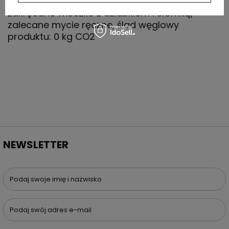
stali nierdzewnej z próżnią pomiędzy,
zakręcane wieczko z dziubkiem i słomką,
zalecane mycie ręczne, ślad węglowy
produktu: 0 kg CO2
NEWSLETTER
Podaj swoje imię i nazwisko
Podaj swój adres e-mail