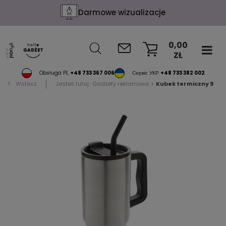
Darmowe wizualizacje
0,00
ZŁ
KOSZYK
Obsługa PL
+48 733 367 006
Сервіс УКР
+48 733 382 002
Wstecz
Jesteś tutaj:
Gadżety reklamowe
Kubek termiczny 900 