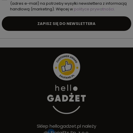
(adres e-mail) na potrzeby wysyłki newslettera z informacją
handlową (marketing). Więcej w
polityce prywatności.
ZAPISZ SIĘ DO NEWSLETTERA
Sklep hellogadzet.pl należy
do
Fiorigifts Sp. z o.o.