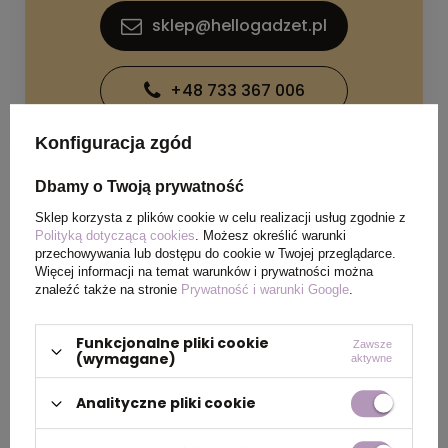
sklep@hellogadzet.pl
+48 733 367 006
Konfiguracja zgód
Dbamy o Twoją prywatność
Sklep korzysta z plików cookie w celu realizacji usług zgodnie z
Polityką dotyczącą cookies
. Możesz określić warunki
SPECYFIKACJA PRODUKTU
przechowywania lub dostępu do cookie w Twojej przeglądarce.
Więcej informacji na temat warunków i prywatności można
znaleźć także na stronie
Prywatność i warunki Google
.
Wymiary
185 x ⌀ 7 mm
produktu
Funkcjonalne pliki cookie
Zawsze
(wymagane)
aktywne
Kolor
biały
Analityczne pliki cookie