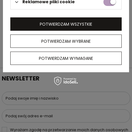
Reklamowe pliki cookie
OPIS
Drewniany ołówek z gumką o zabawnym
POTWIERDZAM WSZYSTKIE
kształcie to doskonały pomysł na upominek
reklamowy.
POTWIERDZAM WYBRANE
POTWIERDZAM WYMAGANE
NEWSLETTER
Podaj swoje imię i nazwisko
Podaj swój adres e-mail
Wyrażam zgodę na przetwarzanie moich danych osobowych