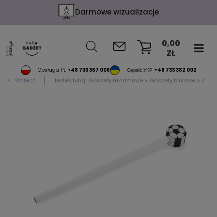
Darmowe wizualizacje
0,00
ZŁ
KOSZYK
Obsługa PL
+48 733 367 006
Сервіс УКР
+48 733 382 002
Wstecz
Jesteś tutaj:
Gadżety reklamowe
Gadżety biurowe
Ołówk