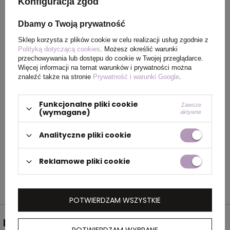
Konfiguracja zgód
Wymiary
132 x ⌀ 25 mm
produktu
Dbamy o Twoją prywatność
Sklep korzysta z plików cookie w celu realizacji usług zgodnie z
Kolor
niebieski
Polityką dotyczącą cookies
. Możesz określić warunki
przechowywania lub dostępu do cookie w Twojej przeglądarce.
Więcej informacji na temat warunków i prywatności można
znaleźć także na stronie
Prywatność i warunki Google
.
OPIS
Funkcjonalne pliki cookie
Zawsze
(wymagane)
Bańki mydlane BUBBLES to idealny pomysł na
aktywne
rozrywkę i aktywne spędzanie czasu. Z
Analityczne pliki cookie
pewnością urozmaicą wiele tematycznych
imprez.
Reklamowe pliki cookie
POTWIERDZAM WSZYSTKIE
NEWSLETTER
POTWIERDZAM WYBRANE