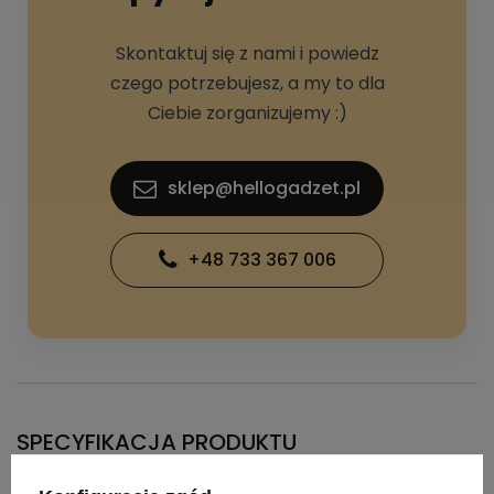
Skontaktuj się z nami i powiedz
czego potrzebujesz, a my to dla
Ciebie zorganizujemy :)
sklep@hellogadzet.pl
+48 733 367 006
SPECYFIKACJA PRODUKTU