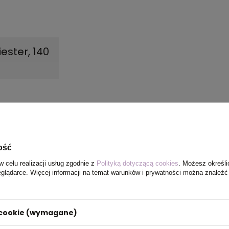
ester, 140
ość
w celu realizacji usług zgodnie z
Polityką dotyczącą cookies
. Możesz określi
eglądarce. Więcej informacji na temat warunków i prywatności można znaleźć
i cookie (wymagane)