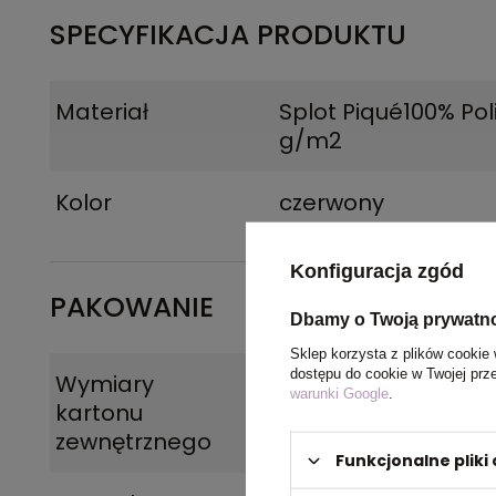
SPECYFIKACJA PRODUKTU
Materiał
Splot Piqué100% Poli
g/m2
Kolor
czerwony
Konfiguracja zgód
PAKOWANIE
Dbamy o Twoją prywatn
Sklep korzysta z plików cookie 
dostępu do cookie w Twojej prz
Wymiary
57 x 29 x 18 cm
warunki Google
.
kartonu
zewnętrznego
Funkcjonalne plik