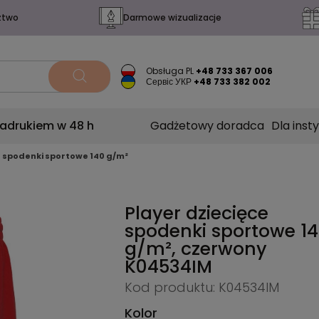
ztwo
Darmowe wizualizacje
Obsługa PL
+48 733 367 006
Сервіс УКР
+48 733 382 002
nadrukiem w 48 h
Gadżetowy doradca
Dla insty
e spodenki sportowe 140 g/m²
Player dziecięce
spodenki sportowe 1
g/m², czerwony
K04534IM
Kod produktu: K04534IM
Kolor