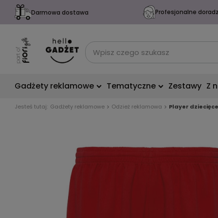
Profesjonalne dorad
Darmowa dostawa
Gadżety reklamowe
Tematyczne
Zestawy
Z 
Jesteś tutaj:
Gadżety reklamowe
Odzież reklamowa
Player dziecięc