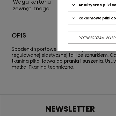
Waga kartonu
5 kg
Analityczne pliki c
zewnętrznego
Reklamowe pliki c
OPIS
POTWIERDZAM WYBR
Spodenki sportowe bez wewnętrznej wkładki 
regulowanej elastycznej talii ze sznurkiem. 
tkanina pika, łatwa do prania i suszenia. Usu
metka. Tkanina techniczna.
NEWSLETTER