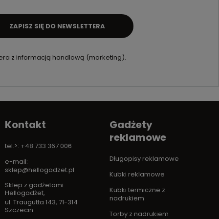
ZAPISZ SIĘ DO NEWSLETTERA
ra z informacją handlową (marketing).
Kontakt
Gadżety
reklamowe
tel.>: +48 733 367 006
Długopisy reklamowe
e-mail:
sklep@hellogadzet.pl
Kubki reklamowe
Sklep z gadżetami
Kubki termiczne z
Hellogadżet
,
nadrukiem
ul. Traugutta 143
,
71-314
Szczecin
Torby z nadrukiem