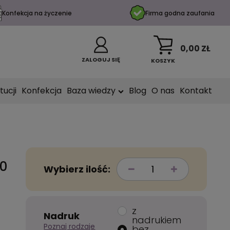
Konfekcja na życzenie
Firma godna zaufania
0,00 ZŁ
ZALOGUJ SIĘ
KOSZYK
tucji
Konfekcja
Baza wiedzy
Blog
O nas
Kontakt
40
Wybierz ilość:
z
Nadruk
nadrukiem
Poznaj rodzaje
bez