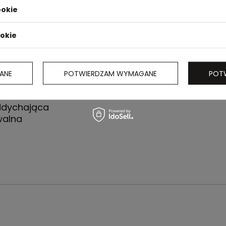
ookie
ookie
ANE
POTWIERDZAM WYMAGANE
POT
i
Oddychająca
walna