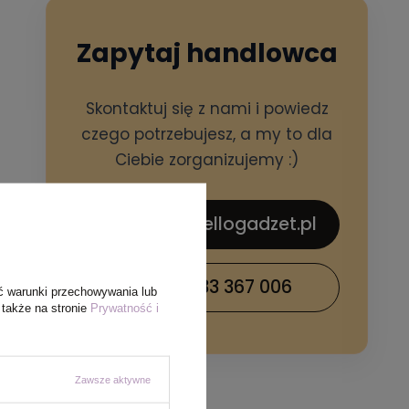
Zapytaj handlowca
Skontaktuj się z nami i powiedz
czego potrzebujesz, a my to dla
Ciebie zorganizujemy :)
sklep@hellogadzet.pl
+48 733 367 006
ć warunki przechowywania lub
 także na stronie
Prywatność i
Zawsze aktywne